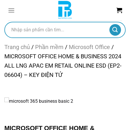
Chuyển
đến
nội
dung
Tìm
kiếm:
Trang chủ
/
Phần mềm
/
Microsoft Office
/
MICROSOFT OFFICE HOME & BUSINESS 2024
ALL LNG APAC EM RETAIL ONLINE ESD (EP2-
06604) – KEY ĐIỆN TỬ
MICROSOFT OFFICE HOME &