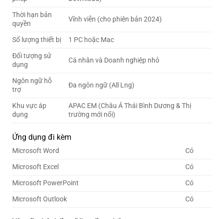
Thời hạn bản
Vĩnh viễn (cho phiên bản 2024)
quyền
Số lượng thiết bị
1 PC hoặc Mac
Đối tượng sử
Cá nhân và Doanh nghiệp nhỏ
dụng
Ngôn ngữ hỗ
Đa ngôn ngữ (All Lng)
trợ
Khu vực áp
APAC EM (Châu Á Thái Bình Dương & Thị
dụng
trường mới nổi)
Ứng dụng đi kèm
Microsoft Word
Có
Microsoft Excel
Có
Microsoft PowerPoint
Có
Microsoft Outlook
Có