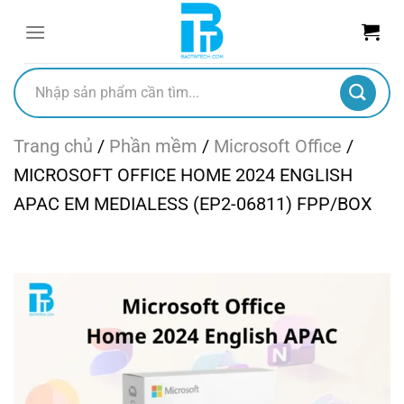
Chuyển
đến
nội
dung
Tìm
kiếm:
Trang chủ
/
Phần mềm
/
Microsoft Office
/
MICROSOFT OFFICE HOME 2024 ENGLISH
APAC EM MEDIALESS (EP2-06811) FPP/BOX