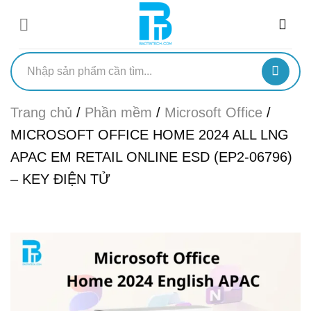
Chuyển
đến
nội
dung
Tìm
kiếm:
Trang chủ
/
Phần mềm
/
Microsoft Office
/
MICROSOFT OFFICE HOME 2024 ALL LNG
APAC EM RETAIL ONLINE ESD (EP2-06796)
– KEY ĐIỆN TỬ