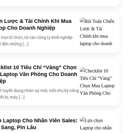
n Lược & Tài Chính Khi Mua
op Cho Doanh Nghiệp
i mọi tổ chức, từ các công ty khởi nghiệp
ẻ đến những [...]
klist 10 Tiêu Chí “Vàng” Chọn
Laptop Văn Phòng Cho Doanh
ệp
t tuyển dụng nhân sự mới, mỗi chu kỳ nâng
ết bị, máy [...]
 Laptop Cho Nhân Viên Sales:
 Sang, Pin Lâu