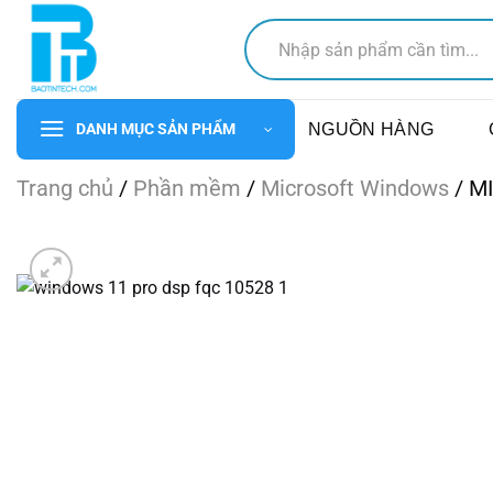
Chuyển
Tìm
đến
kiếm:
nội
dung
NGUỒN HÀNG
DANH MỤC SẢN PHẨM
Trang chủ
/
Phần mềm
/
Microsoft Windows
/
MI