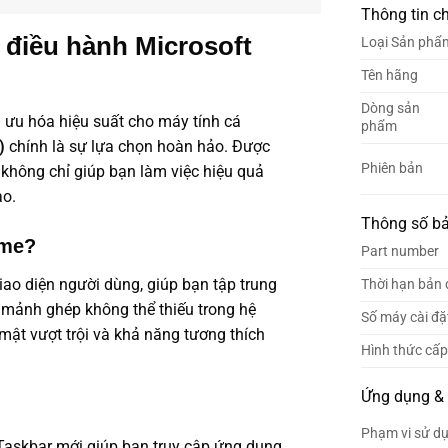
Thông tin c
 điều hành Microsoft
Loại Sản phẩ
Tên hãng
Dòng sản
i ưu hóa hiệu suất cho máy tính cá
phẩm
)
chính là sự lựa chọn hoàn hảo. Được
Phiên bản
y không chỉ giúp bạn làm việc hiệu quả
ao.
Thông số b
ome?
Part number
 diện người dùng, giúp bạn tập trung
Thời hạn bản
à mảnh ghép không thể thiếu trong hệ
Số máy cài đặ
mật vượt trội và khả năng tương thích
Hình thức cấ
Ứng dụng &
Phạm vi sử d
Taskbar mới giúp bạn truy cập ứng dụng