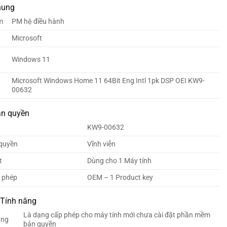
hung
m
PM hệ điều hành
Microsoft
Windows 11
Microsoft Windows Home 11 64Bit Eng Intl 1pk DSP OEI KW9-
00632
ản quyền
KW9-00632
 quyền
Vĩnh viễn
t
Dùng cho 1 Máy tính
p phép
OEM – 1 Product key
 Tính năng
Là dạng cấp phép cho máy tính mới chưa cài đặt phần mềm
ụng
bản quyền