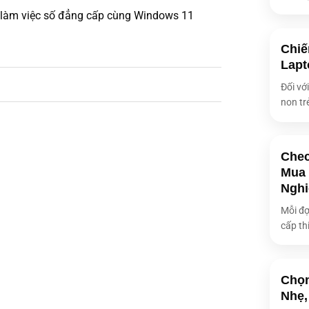
 làm việc số đẳng cấp cùng Windows 11
Chiế
Lapt
Đối vớ
non tr
Chec
Mua 
Nghi
Mỗi đợ
cấp thi
Chọn
Nhẹ,