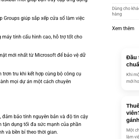
Dùng cho khá
hàng
 Groups giúp sắp xếp cửa sổ làm việc
Xem thêm
máy tính cấu hình cao, hỗ trợ tốt cho
ật mới nhất từ Microsoft để bảo vệ dữ
Đầu 
chuẩ
rơn tru khi kết hợp cùng bộ công cụ
Khi mộ
thành mọi dự án một cách chuyên
mới ho
Thuê
viên
 đảm bảo tính nguyên bản và độ tin cậy
gán
ành tận dụng tối đa sức mạnh của phần
Một ch
 và bền bỉ theo thời gian.
làm việ