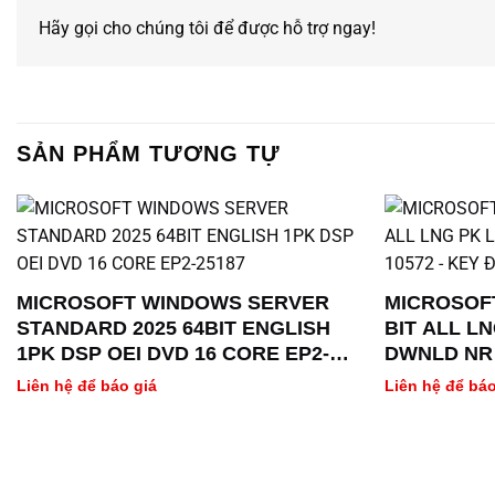
Hãy gọi cho chúng tôi để được hỗ trợ ngay!
SẢN PHẨM TƯƠNG TỰ
MICROSOFT WINDOWS SERVER
MICROSOFT
STANDARD 2025 64BIT ENGLISH
BIT ALL LN
1PK DSP OEI DVD 16 CORE EP2-
DWNLD NR 
25187
TỬ
Liên hệ để báo giá
Liên hệ để báo