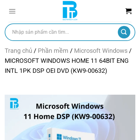
Chuyển
đến
nội
dung
Tìm
kiếm:
Trang chủ
/
Phần mềm
/
Microsoft Windows
/
MICROSOFT WINDOWS HOME 11 64BIT ENG
INTL 1PK DSP OEI DVD (KW9-00632)