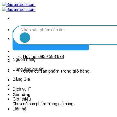
Chuyển
đến
nội
dung
Tìm
kiếm:
DANH MỤC SẢN PHẨM
Hotline: 0939 598 678
Nguồn hàng
Cung ứng dự án
Chưa có sản phẩm trong giỏ hàng.
Bảng Giá
Dịch vụ IT
Giỏ hàng
Giới thiệu
Chưa có sản phẩm trong giỏ hàng.
Liên hệ