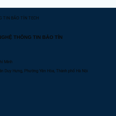
GHỆ THÔNG TIN BẢO TÍN
hí Minh
Trần Duy Hưng, Phường Yên Hòa, Thành phố Hà Nội