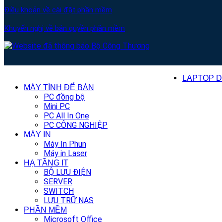
Điều khoản về cài đặt phần mềm
Khuyến nghị về bản quyền phần mềm
© 2013–
2026
BaoTinTech.com. All rights reserved.
LAPTOP 
MÁY TÍNH ĐỂ BÀN
PC đồng bộ
Mini PC
PC All In One
PC CÔNG NGHIỆP
MÁY IN
Máy In Phun
Máy in Laser
HẠ TẦNG IT
BỘ LƯU ĐIỆN
SERVER
SWITCH
LƯU TRỮ NAS
PHẦN MỀM
Microsoft Office