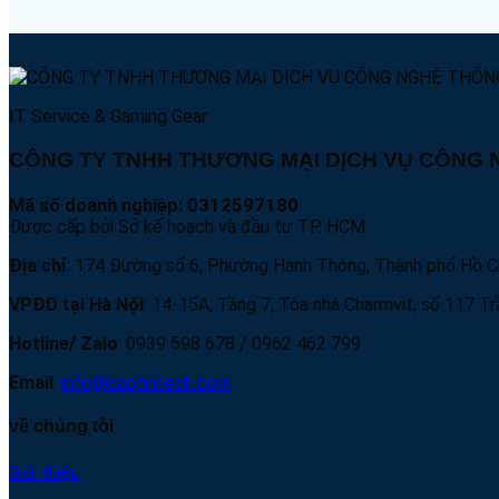
IT Service & Gaming Gear
CÔNG TY TNHH THƯƠNG MẠI DỊCH VỤ CÔNG N
Mã số doanh nghiệp: 0312597180
Được cấp bởi Sở kế hoạch và đầu tư TP. HCM
Địa chỉ
: 174 Đường số 6, Phường Hạnh Thông, Thành phố Hồ C
VPĐD tại Hà Nội
: 14-15A, Tầng 7, Tòa nhà Charmvit, số 117 
Hotline/ Zalo
: 0939 598 678 / 0962 462 799
Email
:
info@baotintech.com
về chúng tôi
Giới thiệu