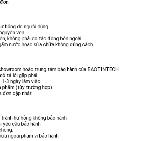
 đơn.
hư hỏng do người dùng.
nguyên vẹn.
kiện, không phải do tác động bên ngoài.
 ngấm nước hoặc sửa chữa không đúng cách.
n showroom hoặc trung tâm bảo hành của BAOTINTECH.
ô tả lỗi gặp phải.
g 1-3 ngày làm việc.
n phẩm (tùy trường hợp).
a đơn cập nhật.
 tránh hư hỏng không bảo hành.
i yêu cầu bảo hành.
chóng.
hữa ngoài phạm vi bảo hành.