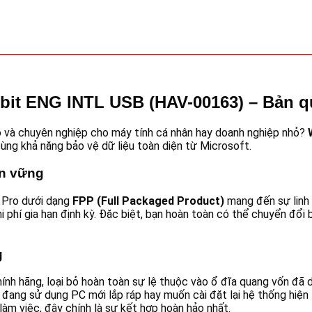
it ENG INTL USB (HAV-00163) – Bản quy
o và chuyên nghiệp cho máy tính cá nhân hay doanh nghiệp nhỏ?
ùng khả năng bảo vệ dữ liệu toàn diện từ Microsoft.
ền vững
 Pro dưới dạng
FPP (Full Packaged Product)
mang đến sự linh 
hi phí gia hạn định kỳ. Đặc biệt, bạn hoàn toàn có thể chuyển đổi
g
hãng, loại bỏ hoàn toàn sự lệ thuộc vào ổ đĩa quang vốn đã dần
n đang sử dụng PC mới lắp ráp hay muốn cài đặt lại hệ thống hiện
àm việc, đây chính là sự kết hợp hoàn hảo nhất.