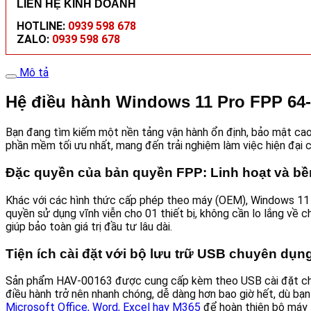
LIÊN HỆ KINH DOANH
HOTLINE:
0939 598 678
ZALO:
0939 598 678
Mô tả
Hệ điều hành Windows 11 Pro FPP 64-b
Bạn đang tìm kiếm một nền tảng vận hành ổn định, bảo mật ca
phần mềm tối ưu nhất, mang đến trải nghiệm làm việc hiện đại c
Đặc quyền của bản quyền FPP: Linh hoạt và b
Khác với các hình thức cấp phép theo máy (OEM), Windows 11
quyền sử dụng vĩnh viễn cho 01 thiết bị, không cần lo lắng về c
giúp bảo toàn giá trị đầu tư lâu dài.
Tiện ích cài đặt với bộ lưu trữ USB chuyên dụn
Sản phẩm HAV-00163 được cung cấp kèm theo USB cài đặt chính 
điều hành trở nên nhanh chóng, dễ dàng hơn bao giờ hết, dù bạ
Microsoft Office, Word, Excel hay M365
để hoàn thiện bộ máy l