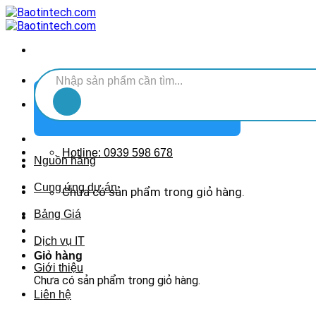
Chuyển
đến
nội
dung
Tìm
kiếm:
DANH MỤC SẢN PHẨM
Hotline: 0939 598 678
Nguồn hàng
Cung ứng dự án
Chưa có sản phẩm trong giỏ hàng.
Bảng Giá
Dịch vụ IT
Giỏ hàng
Giới thiệu
Chưa có sản phẩm trong giỏ hàng.
Liên hệ