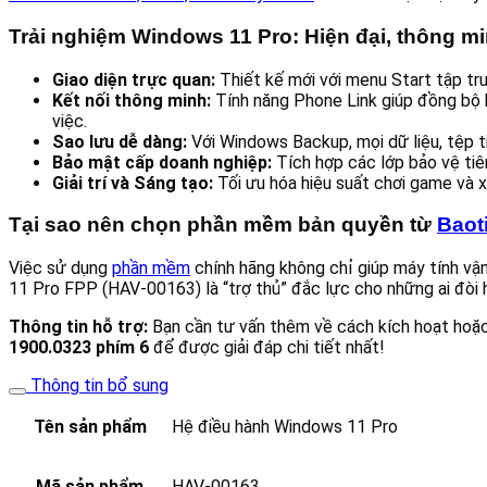
Trải nghiệm Windows 11 Pro: Hiện đại, thông mi
Giao diện trực quan:
Thiết kế mới với menu Start tập tru
Kết nối thông minh:
Tính năng Phone Link giúp đồng bộ h
việc.
Sao lưu dễ dàng:
Với Windows Backup, mọi dữ liệu, tệp ti
Bảo mật cấp doanh nghiệp:
Tích hợp các lớp bảo vệ tiê
Giải trí và Sáng tạo:
Tối ưu hóa hiệu suất chơi game và x
Tại sao nên chọn phần mềm bản quyền từ
Baot
Việc sử dụng
phần mềm
chính hãng không chỉ giúp máy tính vậ
11 Pro FPP (HAV-00163) là “trợ thủ” đắc lực cho những ai đòi hỏi
Thông tin hỗ trợ:
Bạn cần tư vấn thêm về cách kích hoạt hoặc 
1900.0323 phím 6
để được giải đáp chi tiết nhất!
Thông tin bổ sung
Tên sản phẩm
Hệ điều hành Windows 11 Pro
Mã sản phẩm
HAV-00163