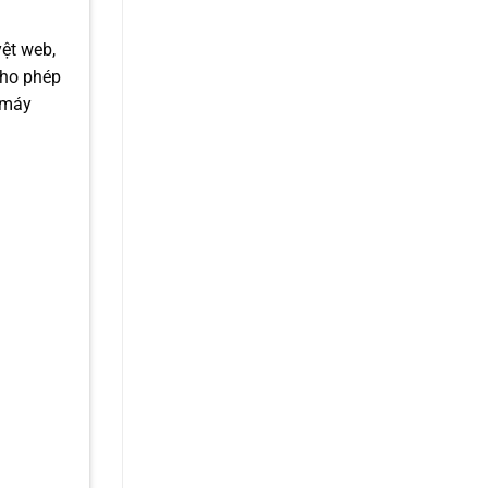
yệt web,
cho phép
 máy