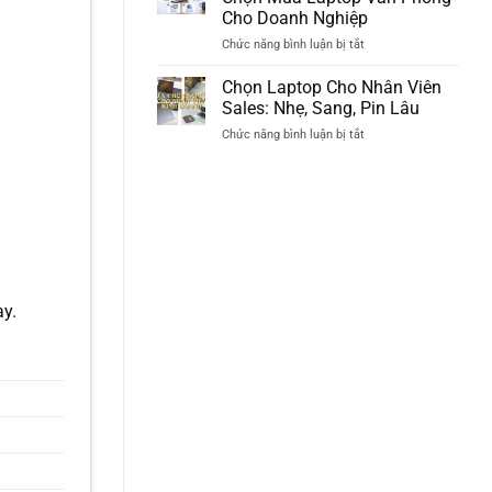
Tài
góp
Cho Doanh Nghiệp
Chính
có
ở
Chức năng bình luận bị tắt
Khi
thực
Checklist
Mua
sự
10
Laptop
nhẹ
Chọn Laptop Cho Nhân Viên
Tiêu
Cho
gánh
Sales: Nhẹ, Sang, Pin Lâu
Chí
Doanh
ở
Chức năng bình luận bị tắt
“Vàng”
Nghiệp
Chọn
Chọn
Laptop
Mua
Cho
Laptop
Nhân
Văn
Viên
Phòng
Sales:
Cho
Nhẹ,
Doanh
Sang,
Nghiệp
Pin
ay.
Lâu