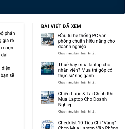
BÀI VIẾT ĐÃ XEM
 bộ phận
Đầu tư hệ thống PC văn
 giá rẻ
phòng chuẩn hiệu năng cho
doanh nghiệp
ựa chọn
ở
Chức năng bình luận bị tắt
 dài.
Đầu
tư
Thuê hay mua laptop cho
 diện,
hệ
nhân viên? Mua trả góp có
thống
 bạn sẽ
thực sự nhẹ gánh
PC
ở
Chức năng bình luận bị tắt
văn
Thuê
phòng
hay
chuẩn
Chiến Lược & Tài Chính Khi
mua
hiệu
Mua Laptop Cho Doanh
laptop
năng
Nghiệp
cho
cho
ở
Chức năng bình luận bị tắt
nhân
doanh
Chiến
viên?
nghiệp
Lược
Mua
Checklist 10 Tiêu Chí “Vàng”
&
trả
Chọn Mua Laptop Văn Phòng