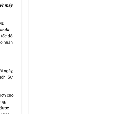
iếc
máy
AMD
ho đa
 tốc độ
ho nhân
ỗi ngày,
uốn. Sự
lớn cho
ộng,
 được