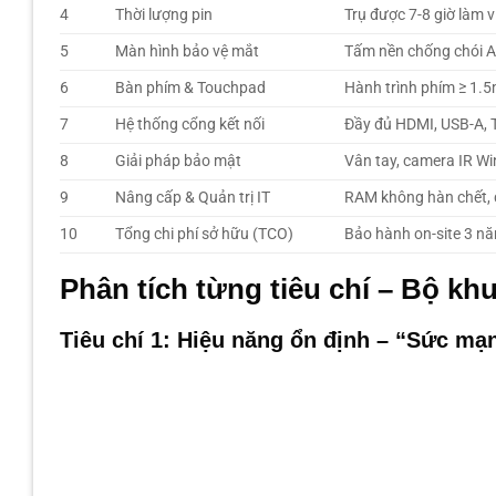
4
Thời lượng pin
Trụ được 7-8 giờ làm v
5
Màn hình bảo vệ mắt
Tấm nền chống chói An
6
Bàn phím & Touchpad
Hành trình phím ≥ 1.5
7
Hệ thống cổng kết nối
Đầy đủ HDMI, USB-A, 
8
Giải pháp bảo mật
Vân tay, camera IR Wi
9
Nâng cấp & Quản trị IT
RAM không hàn chết, d
10
Tổng chi phí sở hữu (TCO)
Bảo hành on-site 3 năm
Phân tích từng tiêu chí – Bộ kh
Tiêu chí 1: Hiệu năng ổn định – “Sức mạ