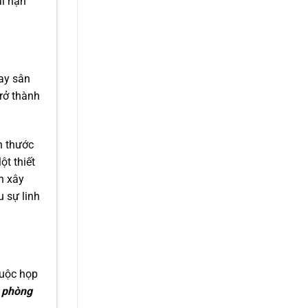
ài hạn
hay sân
trở thành
h thước
ột thiết
n xây
 sự linh
cuộc họp
n phòng