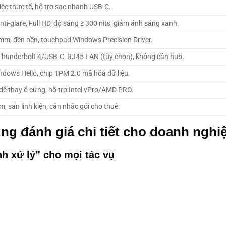
iệc thực tế, hỗ trợ sạc nhanh USB-C.
ti-glare, Full HD, độ sáng ≥ 300 nits, giảm ánh sáng xanh.
mm, đèn nền, touchpad Windows Precision Driver.
Thunderbolt 4/USB-C, RJ45 LAN (tùy chọn), không cần hub.
ndows Hello, chip TPM 2.0 mã hóa dữ liệu.
ễ thay ổ cứng, hỗ trợ Intel vPro/AMD PRO.
, sẵn linh kiện, cân nhắc gói cho thuê.
ung đánh giá chi tiết cho doanh nghi
nh xử lý” cho mọi tác vụ