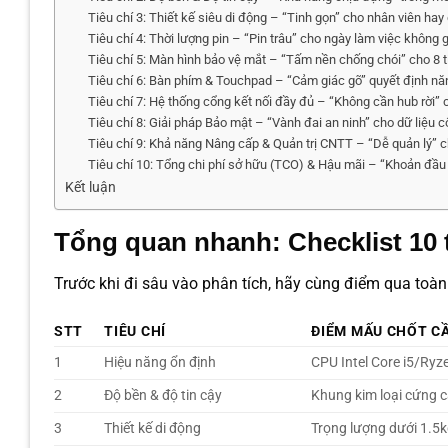
Tiêu chí 3: Thiết kế siêu di động – “Tinh gọn” cho nhân viên hay
Tiêu chí 4: Thời lượng pin – “Pin trâu” cho ngày làm việc không 
Tiêu chí 5: Màn hình bảo vệ mắt – “Tấm nền chống chói” cho 8 t
Tiêu chí 6: Bàn phím & Touchpad – “Cảm giác gõ” quyết định nă
Tiêu chí 7: Hệ thống cổng kết nối đầy đủ – “Không cần hub rời”
Tiêu chí 8: Giải pháp Bảo mật – “Vành đai an ninh” cho dữ liệu c
Tiêu chí 9: Khả năng Nâng cấp & Quản trị CNTT – “Dễ quản lý” 
Tiêu chí 10: Tổng chi phí sở hữu (TCO) & Hậu mãi – “Khoản đầu
Kết luận
Tổng quan nhanh: Checklist 10 t
Trước khi đi sâu vào phân tích, hãy cùng điểm qua toà
STT
TIÊU CHÍ
ĐIỂM MẤU CHỐT C
1
Hiệu năng ổn định
CPU Intel Core i5/Ry
2
Độ bền & độ tin cậy
Khung kim loại cứng 
3
Thiết kế di động
Trọng lượng dưới 1.5