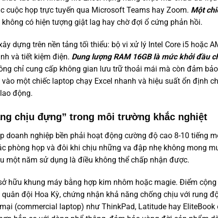
các cuộc họp trực tuyến qua Microsoft Teams hay Zoom.
Một ch
, không có hiện tượng giật lag hay chờ đợi ổ cứng phản hồi.
ây dựng trên nền tảng tối thiểu: bộ vi xử lý Intel Core i5 hoặc 
nh và tiết kiệm điện.
Dung lượng RAM 16GB là mức khởi đầu c
ng chỉ cung cấp không gian lưu trữ thoải mái mà còn đảm bảo
vào một chiếc laptop chạy Excel nhanh và hiệu suất ổn định c
 lao động.
năng chịu đựng” trong môi trường khắc nghiệt
op doanh nghiệp bền phải hoạt động cường độ cao 8-10 tiếng m
các phòng họp và đôi khi chịu những va đập nhẹ không mong m
au một năm sử dụng là điều không thể chấp nhận được.
 sở hữu khung máy bằng hợp kim nhôm hoặc magie. Điểm cộng 
 quân đội Hoa Kỳ, chứng nhận khả năng chống chịu với rung đ
mại (commercial laptop) như ThinkPad, Latitude hay EliteBook