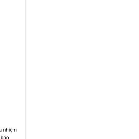
đa nhiệm
 báo