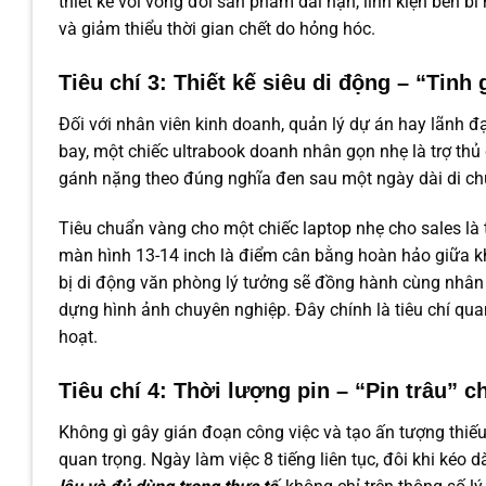
thiết kế với vòng đời sản phẩm dài hạn, linh kiện bền 
và giảm thiểu thời gian chết do hỏng hóc.
Tiêu chí 3: Thiết kế siêu di động – “Tin
Đối với nhân viên kinh doanh, quản lý dự án hay lãnh 
bay, một chiếc ultrabook doanh nhân gọn nhẹ là trợ thủ
gánh nặng theo đúng nghĩa đen sau một ngày dài di ch
Tiêu chuẩn vàng cho một chiếc laptop nhẹ cho sales l
màn hình 13-14 inch là điểm cân bằng hoàn hảo giữa khô
bị di động văn phòng lý tưởng sẽ đồng hành cùng nhân
dựng hình ảnh chuyên nghiệp. Đây chính là tiêu chí qua
hoạt.
Tiêu chí 4: Thời lượng pin – “Pin trâu” 
Không gì gây gián đoạn công việc và tạo ấn tượng thiế
quan trọng. Ngày làm việc 8 tiếng liên tục, đôi khi kéo