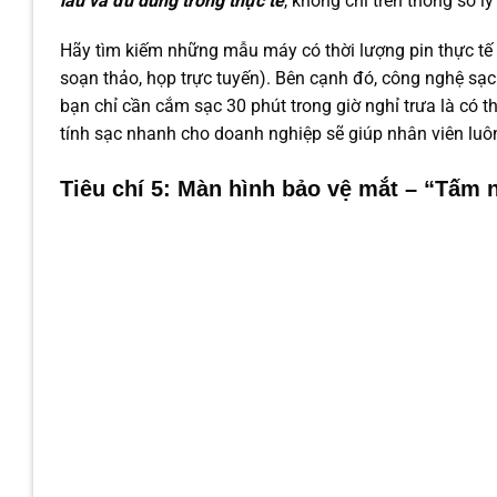
lâu
và đủ dùng trong thực tế
, không chỉ trên thông số l
Hãy tìm kiếm những mẫu máy có thời lượng pin thực tế t
soạn thảo, họp trực tuyến). Bên cạnh đó, công nghệ sạc
bạn chỉ cần cắm sạc 30 phút trong giờ nghỉ trưa là có 
tính sạc nhanh cho doanh nghiệp sẽ giúp nhân viên luô
Tiêu chí 5: Màn hình bảo vệ mắt – “Tấm 