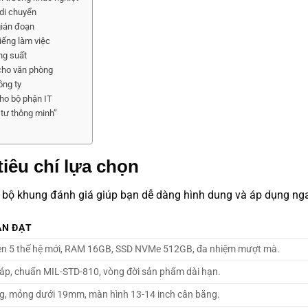
 di chuyển
gián đoạn
iếng làm việc
ng suất
 cho văn phòng
ông ty
cho bộ phận IT
 tư thông minh”
iêu chí lựa chọn
n bộ khung đánh giá giúp bạn dễ dàng hình dung và áp dụng ng
ẦN ĐẠT
zen 5 thế hệ mới, RAM 16GB, SSD NVMe 512GB, đa nhiệm mượt mà.
cáp, chuẩn MIL-STD-810, vòng đời sản phẩm dài hạn.
kg, mỏng dưới 19mm, màn hình 13-14 inch cân bằng.