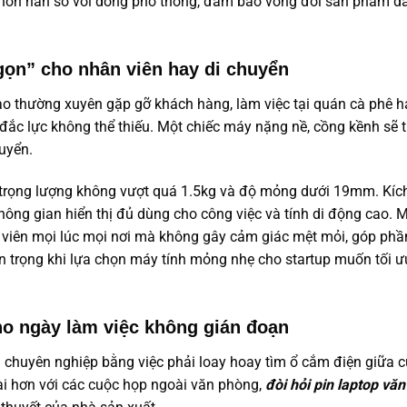
bỉ hơn hẳn so với dòng phổ thông, đảm bảo vòng đời sản phẩm d
h gọn” cho nhân viên hay di chuyển
đạo thường xuyên gặp gỡ khách hàng, làm việc tại quán cà phê 
 đắc lực không thể thiếu. Một chiếc máy nặng nề, cồng kềnh sẽ 
uyển.
à trọng lượng không vượt quá 1.5kg và độ mỏng dưới 19mm. Kíc
ng gian hiển thị đủ dùng cho công việc và tính di động cao. M
 viên mọi lúc mọi nơi mà không gây cảm giác mệt mỏi, góp phầ
n trọng khi lựa chọn máy tính mỏng nhẹ cho startup muốn tối ưu
cho ngày làm việc không gián đoạn
u chuyên nghiệp bằng việc phải loay hoay tìm ổ cắm điện giữa 
 dài hơn với các cuộc họp ngoài văn phòng,
đòi hỏi
pin laptop vă