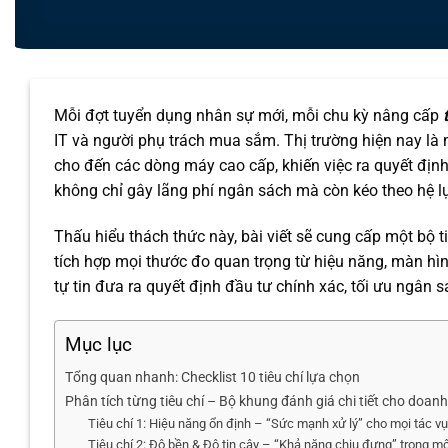
Mỗi đợt tuyển dụng nhân sự mới, mỗi chu kỳ nâng cấp
IT và người phụ trách mua sắm. Thị trường hiện nay là 
cho đến các dòng máy cao cấp, khiến việc ra quyết định
không chỉ gây lãng phí ngân sách mà còn kéo theo hệ lụ
Thấu hiểu thách thức này, bài viết sẽ cung cấp một bộ t
tích hợp mọi thước đo quan trọng từ hiệu năng, màn hìn
tự tin đưa ra quyết định đầu tư chính xác, tối ưu ngân
Mục lục
Tổng quan nhanh: Checklist 10 tiêu chí lựa chọn
Phân tích từng tiêu chí – Bộ khung đánh giá chi tiết cho doan
Tiêu chí 1: Hiệu năng ổn định – “Sức mạnh xử lý” cho mọi tác vụ
Tiêu chí 2: Độ bền & Độ tin cậy – “Khả năng chịu đựng” trong mô