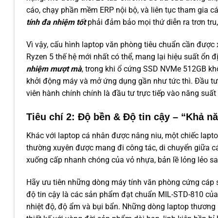
cáo, chạy phần mềm ERP nội bộ, và liên tục tham gia 
tính đa nhiệm tốt
phải đảm bảo mọi thứ diễn ra trơn tru
Vì vậy, cấu hình laptop văn phòng tiêu chuẩn cần được x
Ryzen 5 thế hệ mới nhất có thể, mang lại hiệu suất ổn đị
nhiệm mượt mà
, trong khi ổ cứng SSD NVMe 512GB khô
khởi động máy và mở ứng dụng gần như tức thì. Đầu tư 
viên hành chính chính là đầu tư trực tiếp vào năng suất
Tiêu chí 2: Độ bền & Độ tin cậy – “Khả 
Khác với laptop cá nhân được nâng niu, một chiếc lapt
thường xuyên được mang đi công tác, di chuyển giữa 
xuống cấp nhanh chóng của vỏ nhựa, bản lề lỏng lẻo s
Hãy ưu tiên những dòng máy tính văn phòng cứng cáp
độ tin cậy là các sản phẩm đạt chuẩn MIL-STD-810 của
nhiệt độ, độ ẩm và bụi bẩn. Những dòng laptop thương 