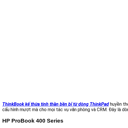
ThinkBook kế thừa tinh thần bền bỉ từ dòng ThinkPad
huyền tho
cấu hình mượt mà cho mọi tác vụ văn phòng và CRM. Đây là dò
HP ProBook 400 Series