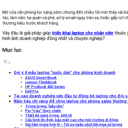
Mở cửa văn phòng lúc sáng sớm, nhưng đến chiều tối mới thấy vài bón
tác, làm việc tại quán cà phê, xử lý email ngay trên xe, hoặc gấp rú
thương hiệu trước khách hàng.
Vậy đâu là giải pháp giúp
triển khai laptop cho nhân viên
thuộc p
hình ảnh doanh nghiệp đồng nhất và chuyên nghiệp?
Mục lục
Gợi ý 4 mẫu laptop “quốc dân” cho phòng kinh doanh
ASUS ExpertBook
Lenovo ThinkBook
HP ProBook 400 Series
Dell Pro
Tại sao doanh nghiệp nên đầu tư đồng bộ laptop cho đội s
Năm tiêu chí vàng để chọn laptop cho phòng sales thường 
Trọng lượng “siêu nhẹ”
Pin “trâu” thực chiến
Thiết kế sang trọng, tinh tế
Cấu hình ổn định, bảo mật cao cho môi trường di động
Giá tầm trung hợp lý – Tối ưu ngân sách khi mua số lượng