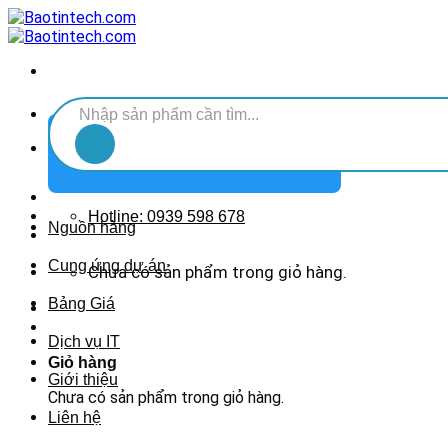
Chuyển
đến
nội
dung
Tìm
kiếm:
DANH MỤC SẢN PHẨM
Hotline: 0939 598 678
Nguồn hàng
Cung ứng dự án
Chưa có sản phẩm trong giỏ hàng.
Bảng Giá
Dịch vụ IT
Giỏ hàng
Giới thiệu
Chưa có sản phẩm trong giỏ hàng.
Liên hệ