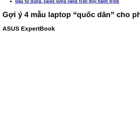
Đầu tư đúng, sales vững vàng trên mọi hành trình
Gợi ý 4 mẫu laptop “quốc dân” cho p
ASUS ExpertBook