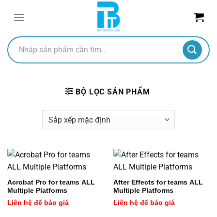
Chuyển
đến
nội
dung
Tìm
kiếm:
BỘ LỌC SẢN PHẨM
Acrobat Pro for teams ALL
After Effects for teams ALL
Multiple Platforms
Multiple Platforms
Liên hệ để báo giá
Liên hệ để báo giá