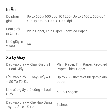
In Ấn
Độ phân
Up to 600 x 600 dpi, HQ1200 (Up to 2400 x 600 dpi)
giải
quality, Up to 1200 x 1200 dpi
Loại giấy
Plain Paper, Thin Paper, Recycled Paper
in 2 mặt
Khổ giấy in
A4
2 mặt
Xử Lý Giấy
Đầu vào giấy – Khay Giấy #1
Plain Paper, Thin Paper, Recycled
– Loại Giấy
Paper, Thick Paper
Đầu vào giấy – Khay Giấy #1
Up to 250 sheets of 80 gsm plain
– Số Tờ Tối Đa
paper
Khe cấp giấy thủ công – Loại
60 to 163gsm
Giấy
Đầu vào giấy – Khe Nạp Bằng
1 sheet
Tay – Số Tờ Tối Đa