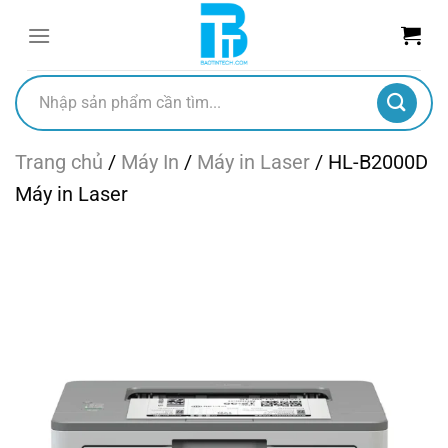
Chuyển
đến
nội
dung
Tìm
kiếm:
Trang chủ
/
Máy In
/
Máy in Laser
/
HL-B2000D
Máy in Laser