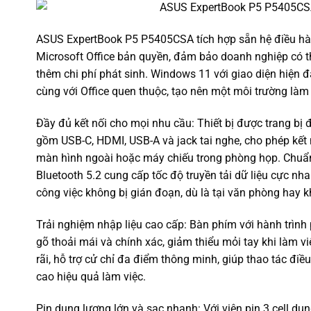
ASUS ExpertBook P5 P5405CSA tích hợp sẵn hệ điều 
Microsoft Office bản quyền, đảm bảo doanh nghiệp có 
thêm chi phí phát sinh. Windows 11 với giao diện hiện 
cùng với Office quen thuộc, tạo nên một môi trường làm 
Đầy đủ kết nối cho mọi nhu cầu: Thiết bị được trang bị 
gồm USB-C, HDMI, USB-A và jack tai nghe, cho phép kết nố
màn hình ngoài hoặc máy chiếu trong phòng họp. Chuẩn
Bluetooth 5.2 cung cấp tốc độ truyền tải dữ liệu cực n
công việc không bị gián đoạn, dù là tại văn phòng hay kh
Trải nghiệm nhập liệu cao cấp: Bàn phím với hành trình
gõ thoải mái và chính xác, giảm thiểu mỏi tay khi làm vi
rãi, hỗ trợ cử chỉ đa điểm thông minh, giúp thao tác đ
cao hiệu quả làm việc.
Pin dung lượng lớn và sạc nhanh: Với viên pin 3 cell 