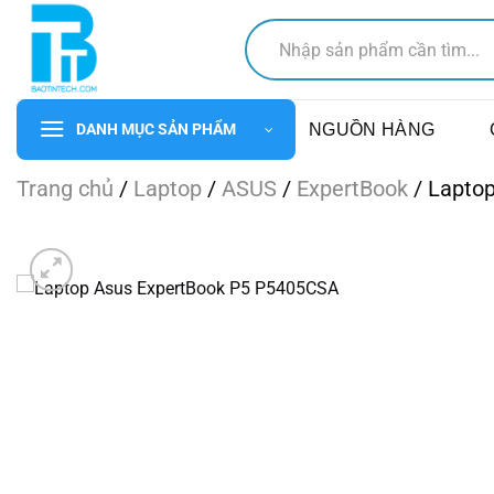
Chuyển
Tìm
đến
kiếm:
nội
dung
NGUỒN HÀNG
DANH MỤC SẢN PHẨM
Trang chủ
/
Laptop
/
ASUS
/
ExpertBook
/
Lapto