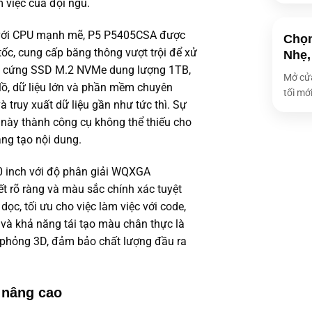
Kết nối khôn
m việc của đội ngũ.
g với CPU mạnh mẽ, P5 P5405CSA được
Chọn
Cổng giao tiế
c, cung cấp băng thông vượt trội để xử
Nhẹ,
 ổ cứng SSD M.2 NVMe dung lượng 1TB,
Mở cửa
Bàn phím lap
 lồ, dữ liệu lớn và phần mềm chuyên
tối mới
 truy xuất dữ liệu gần như tức thì. Sự
Webcam
này thành công cụ không thể thiếu cho
PIN/Battery
áng tạo nội dung.
Phụ kiện đi 
 inch với độ phân giải WQXGA
Kích thước
ết rõ ràng và màu sắc chính xác tuyệt
dọc, tối ưu cho việc làm việc với code,
Trọng lượng
 và khả năng tái tạo màu chân thực là
Bảo hành
ô phỏng 3D, đảm bảo chất lượng đầu ra
Loại ổ cứng
Dung lượng 
 nâng cao
Dung lượng