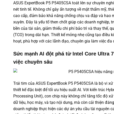
ASUS ExpertBook P5 P5405CSA toát lên sự chuyên nghi
nét tinh tế. Không chỉ gây ấn tượng về mặt thẩm mỹ, thiế
cao cấp, đảm bảo khả năng chống chịu va đập và hao m
xuyên. Đây là yếu tố then chốt giúp các doanh nghiệp,
bền của tài sản, giảm thiểu chi phí bảo trì và thay thế, 
(TCO) trong dài hạn. Thiết kế mỏng nhẹ cũng tạo điều kiệ
hoạt, phù hợp với các lãnh đạo, chuyên gia làm việc đa 
Sức mạnh AI đột phá từ Intel Core Ultra 
việc chuyên sâu
Trái tim của ASUS ExpertBook P5 P5405CSA là bộ vi xử lý
thiết kế đặc biệt để tối ưu hiệu suất AI. Với kiến trúc H
Processing Unit), con chip này không chỉ tăng tốc độ xử 
dữ liệu, học máy, và tạo nội dung, mà còn cải thiện đán
doanh nghiệp thực hiện các dự án yêu cầu tài nguyên c