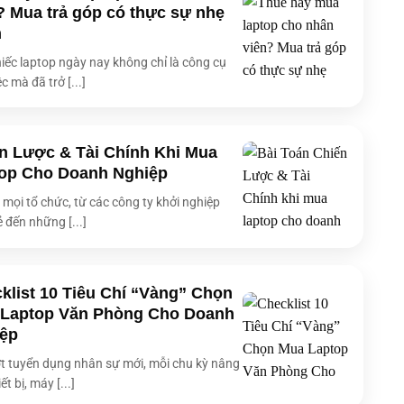
? Mua trả góp có thực sự nhẹ
 RAM
7500MHz
h
Onboard
iếc laptop ngày nay không chỉ là công cụ
c mà đã trở [...]
 tối đa
32 GB
 (VGA)
Intel® Arc™ Graphics
àn hình
14-inch
n Lược & Tài Chính Khi Mua
op Cho Doanh Nghiệp
h
WQXGA (2560 x 1600) 16:10, anti-glare display
i mọi tổ chức, từ các công ty khởi nghiệp
 màn hình
WQXGA (2560 x 1600)
ẻ đến những [...]
 hình
300 nits
màn hình
100% sRGB
klist 10 Tiêu Chí “Vàng” Chọn
m ứng
Không
Laptop Văn Phòng Cho Doanh
Dolby Atmos, Smart Amp Technology, Built-in array
ệp
microphone
t tuyển dụng nhân sự mới, mỗi chu kỳ nâng
Fingerprint sensor integrated with Power Key
ết bị, máy [...]
Wi-Fi 6E (802.11ax) (Dual band) 2×2 + Bluetooth® 5.3