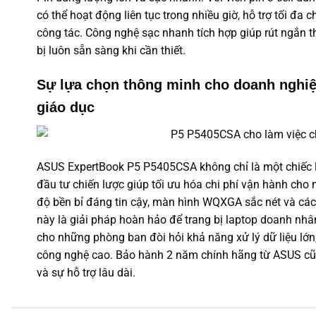
có thể hoạt động liên tục trong nhiều giờ, hỗ trợ tối đa
công tác. Công nghệ sạc nhanh tích hợp giúp rút ngắn t
bị luôn sẵn sàng khi cần thiết.
Sự lựa chọn thông minh cho doanh nghiệ
giáo dục
ASUS ExpertBook P5 P5405CSA không chỉ là một chiếc 
đầu tư chiến lược giúp tối ưu hóa chi phí vận hành cho m
độ bền bỉ đáng tin cậy, màn hình WQXGA sắc nét và các
này là giải pháp hoàn hảo để trang bị
laptop doanh nhâ
cho những phòng ban đòi hỏi khả năng xử lý dữ liệu lớn,
công nghệ cao. Bảo hành 2 năm chính hãng từ ASUS cũn
và sự hỗ trợ lâu dài.