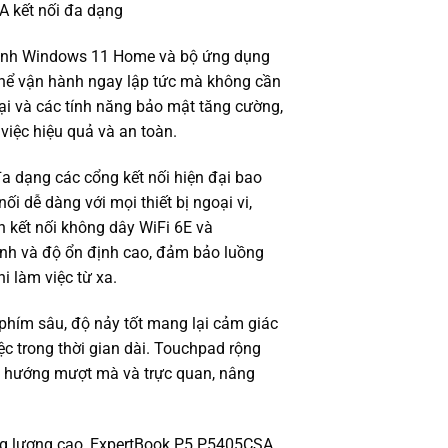
hành Windows 11 Home và bộ ứng dụng
thể vận hành ngay lập tức mà không cần
đại và các tính năng bảo mật tăng cường,
việc hiệu quả và an toàn.
đa dạng các cổng kết nối hiện đại bao
i dễ dàng với mọi thiết bị ngoại vi,
 kết nối không dây WiFi 6E và
hanh và độ ổn định cao, đảm bảo luồng
i làm việc từ xa.
 phím sâu, độ nảy tốt mang lại cảm giác
ệc trong thời gian dài. Touchpad rộng
iều hướng mượt mà và trực quan, nâng
dung lượng cao, ExpertBook P5 P5405CSA