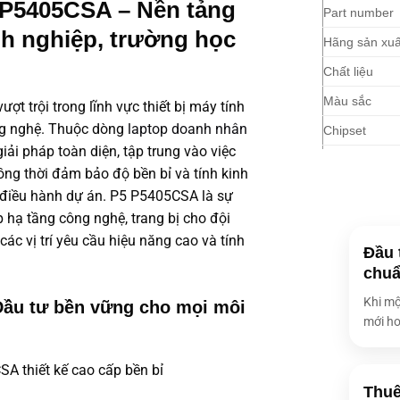
 P5405CSA – Nền tảng
Part number
h nghiệp, trường học
Hãng sản xuấ
Chất liệu
Màu sắc
t trội trong lĩnh vực thiết bị máy tính
ng nghệ. Thuộc dòng
laptop doanh nhân
Chipset
iải pháp toàn diện, tập trung vào việc
Công nghệ (
đồng thời đảm bảo độ bền bỉ và tính kinh
Loại CPU
 điều hành dự án. P5 P5405CSA là sự
hạ tầng công nghệ, trang bị cho đội
Tốc độ CPU
 các vị trí yêu cầu hiệu năng cao và tính
Tốc độ CPU t
Đầu 
chuẩ
Số nhân CPU
Khi mộ
 Đầu tư bền vững cho mọi môi
Số luồng
mới ho
Bộ nhớ đệm
Hệ điều hành
Thuê
Số RAM