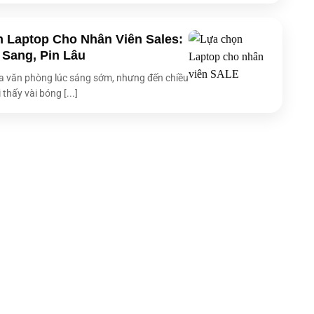
g dây
Wireless Card
2x USB 3.2 Gen 2 Type-A, 2x Thunderbolt™ 4 (USB4,
 Laptop Cho Nhân Viên Sales:
p
hỗ trợ display/power delivery), 1x HDMI 2.1, 1x 3.5mm
 Sang, Pin Lâu
Combo Audio Jack
 văn phòng lúc sáng sớm, nhưng đến chiều
top
Backlit Chiclet Keyboard
 thấy vài bóng [...]
1080p FHD camera with IR function to support Windows
Hello, With privacy shutter
63WHrs, 3S1P, 3-cell Li-ion
kèm
TYPE-C, 65W AC Adapter, Output: 20V DC, 3.25A, 65W
31.20 x 22.32 x 1.49 ~ 1.64 cm
1.27 kg
24 tháng
M.2 2280 NVMe™ PCIe® 4.0 SSD
ổ cứng
1TB M.2 2280 NVMe™ PCIe® 4.0 SSD
 RAM
32GB