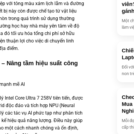
ệp với tông màu xám lịch lãm và đường
viên
Tốc độ BUS
gán
t bị này còn được chế tạo từ vật liệu
òn trong quá trình sử dụng thường
Số khe RAM
Một ch
 trường học hay nhà máy yên tâm về độ
làm việ
Nâng cấp RAM
qua đó tối ưu hóa tổng chi phí sở hữu
Card đồ họa
n thuận lợi cho việc di chuyển linh
Kích thước m
địa điểm.
Chiế
Lapt
Loại màn hìn
7 – Nâng tầm hiệu suất công
Đối vớ
Độ phân giải
non tr
Độ sáng màn
Độ phủ màu 
Chec
Màn hình cả
 Intel Core Ultra 7 258V tiên tiến, được
Mua 
ybrid độc đáo và tích hợp NPU (Neural
Âm thanh
Nghi
lý các tác vụ AI phức tạp như phân tích
g kể hiệu quả năng lượng. Điều này giúp
Mỗi đợ
Bảo mật
cấp thi
ao một cách nhanh chóng và ổn định,