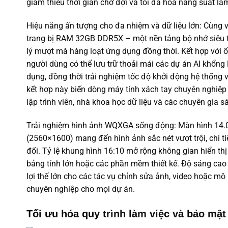
giảm thiểu thời gian chờ đợi và tối đa hóa năng suất là
Hiệu năng ấn tượng cho đa nhiệm và dữ liệu lớn: Cùn
trang bị RAM 32GB DDR5X – một nền tảng bộ nhớ siêu tố
lý mượt mà hàng loạt ứng dụng đồng thời. Kết hợp với
người dùng có thể lưu trữ thoải mái các dự án AI khổng
dụng, đồng thời trải nghiệm tốc độ khởi động hệ thống và
kết hợp này biến
dòng máy tính xách tay chuyên nghiệp
lập trình viên, nhà khoa học dữ liệu và các chuyên gia s
Trải nghiệm hình ảnh WQXGA sống động: Màn hình 14.0
(2560×1600) mang đến hình ảnh sắc nét vượt trội, chi ti
đối. Tỷ lệ khung hình 16:10 mở rộng không gian hiển thị 
bảng tính lớn hoặc các phần mềm thiết kế. Độ sáng cao
lợi thế lớn cho các tác vụ chỉnh sửa ảnh, video hoặc m
chuyên nghiệp cho mọi dự án.
Tối ưu hóa quy trình làm việc và bảo mật