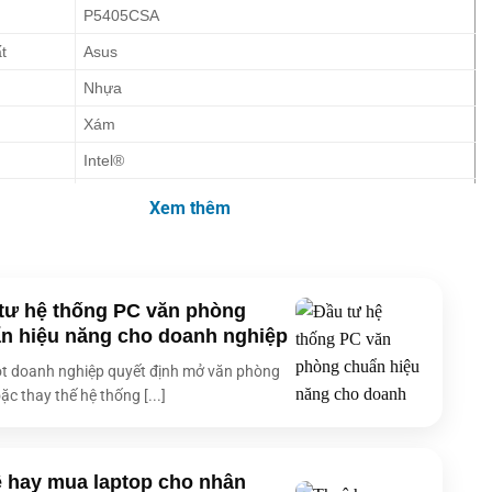
P5405CSA
t
Asus
Nhựa
Xám
Intel®
CPU)
Intel® Core™ Ultra 7
Xem thêm
Ultra 7 258V
2.2 GHz
ối đa
4.8 GHz
tư hệ thống PC văn phòng
n hiệu năng cho doanh nghiệp
8
t doanh nghiệp quyết định mở văn phòng
8
ặc thay thế hệ thống [...]
12 MB
Windows 11 Home Microsoft Office
 hay mua laptop cho nhân
32GB