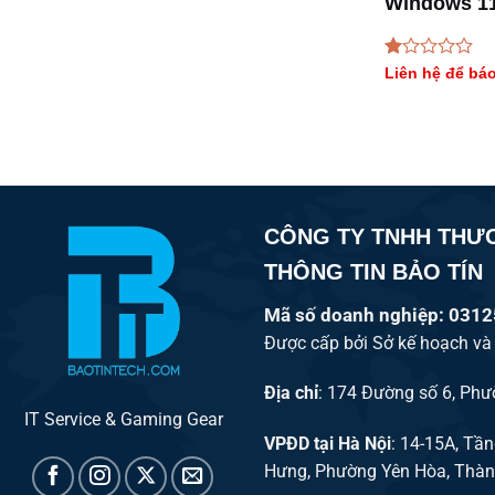
Windows 11
Xám/P1403
Được
Liên hệ để báo
xếp
hạng
1.00
5
sao
CÔNG TY TNHH THƯ
THÔNG TIN BẢO TÍN
Mã số doanh nghiệp: 031
Được cấp bởi Sở kế hoạch và
Địa chỉ
: 174 Đường số 6, Ph
IT Service & Gaming Gear
VPĐD tại Hà Nội
: 14-15A, Tầ
Hưng, Phường Yên Hòa, Thàn