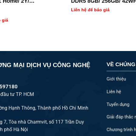
 Home/ 2Y/
DDR5 8GB/ 256GB/ 42W
CVA-i516-50W
11H/ 2Y
Liên hệ để báo giá
 giá
VỀ CHÚNG
ƠNG MẠI DỊCH VỤ CÔNG NGHỆ
Giới thiệu
2597180
Liên hệ
 đầu tư TP. HCM
Tuyển dụng
ường Hạnh Thông, Thành phố Hồ Chí Minh
Giải đáp thắc
ng 7, Tòa nhà Charmvit, số 117 Trần Duy
h phố Hà Nội
Chương trình h