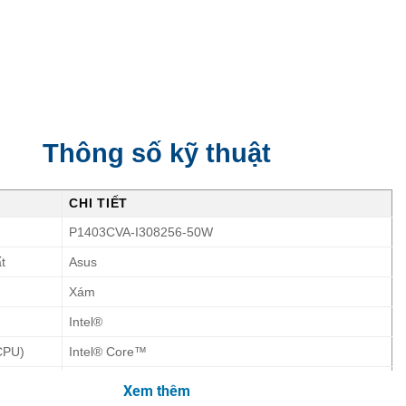
Thông số kỹ thuật
CHI TIẾT
P1403CVA-I308256-50W
t
Asus
Xám
Intel®
CPU)
Intel® Core™
Intel® Core™ i3
Xem thêm