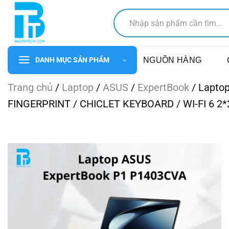
Chuyển
Tìm
đến
kiếm:
nội
dung
NGUỒN HÀNG
DANH MỤC SẢN PHẨM
Trang chủ
/
Laptop
/
ASUS
/
ExpertBook
/
Laptop
FINGERPRINT / CHICLET KEYBOARD / WI-FI 6 2