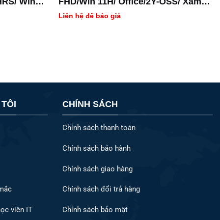
HRS/ Win
FHD/Win 11H/ Office/2Y-OSS/ Xám /
P1403CVA-I716-63WS
Liên hệ để báo giá
 TÔI
CHÍNH SÁCH
Chính sách thanh toán
Chính sách bảo hành
Chính sách giao hàng
 mắc
Chính sách đổi trả hàng
ọc viên IT
Chính sách bảo mật