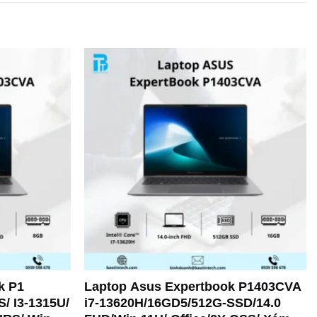
k P1
Laptop Asus Expertbook P1403CVA
/ I3-1315U/
i7-13620H/16GD5/512G-SSD/14.0