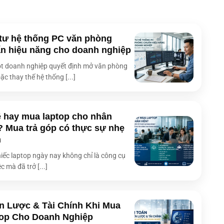
ối đa
4,50 GHz, với IPU
6
8
tư hệ thống PC văn phòng
n hiệu năng cho doanh nghiệp
Windows 10 Home
t doanh nghiệp quyết định mở văn phòng
1x8GB
ặc thay thế hệ thống [...]
2
 tối đa
64GB
 hay mua laptop cho nhân
 (VGA)
Intel® UHD Graphics
? Mua trả góp có thực sự nhẹ
14.0 inch FHD, 16:9, Wide view, Anti-glare, 300nits,
h
àn hình
45% NTSC, Tỷ lệ màn hình so với máy 87%, LED
backlit
iếc laptop ngày nay không chỉ là công cụ
c mà đã trở [...]
Âm thanh Dirac, Loa tích hợp, Microphone tích hợp
g dây
Wi-Fi 6(802.11ax) (Dual band) 2*2, Bluetooth® 5.3
2x USB 3.2 Gen 1 Type-A, 2x USB 3.2 Gen 2 Type-C
n Lược & Tài Chính Khi Mua
p
support display / power delivery, 1 x HDMI 1.4, 1 x
op Cho Doanh Nghiệp
3.5mm Combo Audio Jack