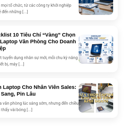
i mọi tổ chức, từ các công ty khởi nghiệp
top
Bàn phím dạng Chiclet
ẻ đến những [...]
Camera HD 720p with privacy shutter
3-cell 50WHrs
klist 10 Tiêu Chí “Vàng” Chọn
32.45 x 21.44 x 1.97 ~ 1.97 cm
Laptop Văn Phòng Cho Doanh
1.40 kg
ệp
24 tháng
t tuyển dụng nhân sự mới, mỗi chu kỳ nâng
ết bị, máy [...]
SSD M.2 2280 NVMe™ PCIe® 4.0
m
ASUS ExpertBook P1 P1403CVA-i308256-50W
Ổ cứng
256GB SSD M.2 2280 NVMe™ PCIe® 4.0
 Laptop Cho Nhân Viên Sales:
 Sang, Pin Lâu
Intel® Core™ i3-1315U (Bộ nhớ đệm 10M, lên đến 4,50
PU)
GHz, với IPU)
 văn phòng lúc sáng sớm, nhưng đến chiều
Ram
8GB DDR5 SO-DIMM (1x8GB)
 thấy vài bóng [...]