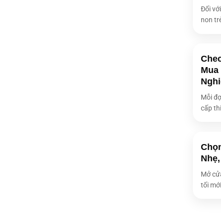
Đối vớ
Bàn phím lap
non tr
Webcam
PIN/Battery
Chec
Kích thước
Mua 
Trọng lượng
Nghi
Bảo hành
Mỗi đợ
cấp thi
Loại ổ cứng
Tên sản phẩ
Dung lượng 
Chọn
Nhẹ,
Chip xử lí (C
Mở cửa
Dung lượng 
tối mới