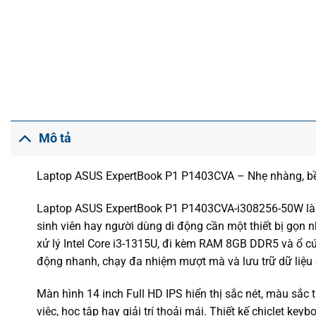
Mô tả
Laptop ASUS ExpertBook P1 P1403CVA – Nhẹ nhàng, bền 
Laptop ASUS ExpertBook P1 P1403CVA-i308256-50W là l
sinh viên hay người dùng di động cần một thiết bị gọn
xử lý Intel Core i3-1315U, đi kèm RAM 8GB DDR5 và ổ 
động nhanh, chạy đa nhiệm mượt mà và lưu trữ dữ liệu 
Màn hình 14 inch Full HD IPS hiển thị sắc nét, màu sắc 
việc, học tập hay giải trí thoải mái. Thiết kế chiclet ke