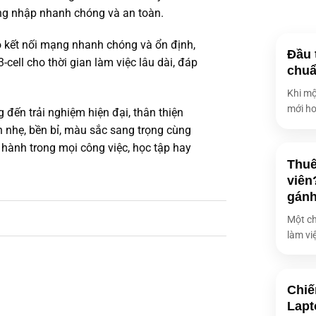
Tốc độ CPU t
ăng nhập nhanh chóng và an toàn.
Số nhân CPU
o kết nối mạng nhanh chóng và ổn định,
Số luồng
Đầu 
3-cell cho thời gian làm việc lâu dài, đáp
chuẩ
Hệ điều hành
Khi mộ
Số Ram
mới ho
ến trải nghiệm hiện đại, thân thiện
Số khe Ram
n nhẹ, bền bỉ, màu sắc sang trọng cùng
Nâng cấp Ram
 hành trong mọi công việc, học tập hay
Thuê
Card đồ họa
viên
gán
Kích thước m
Một ch
làm việ
Âm thanh
Kết nối khôn
Chiế
Cổng giao tiế
Lapt