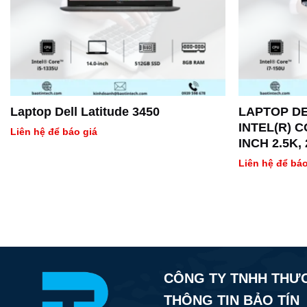
Laptop Dell Latitude 3450
LAPTOP DE
INTEL(R) C
Liên hệ để báo giá
INCH 2.5K,
NVIDIA(R)
Liên hệ để báo
WITH 2GB 
54WHR,WIN
N6I7512W1
CÔNG TY TNHH THƯ
THÔNG TIN BẢO TÍN