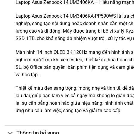
Laptop Asus Zenbook 14 UM3406KA – Hiệu năng mạnh
Laptop Asus Zenbook 14 UM3406KA-PP590WS là lựa ch
nghiệp, sáng tạo nội dung hoặc doanh nhân cần một ch
lượng cao và di động. Máy được trang bị bộ vi xử lý R
SSD 1TB, cho khả năng đa nhiệm vượt trội, xử lý tác vụ n
Màn hình 14 inch OLED 3K 120Hz mang đến hình ảnh sắ
nghiệm mượt mà khi xem video, thiết kế đồ họa hoặc 
SL, bộ Office bản quyền, bàn phím tiện dụng và cảm giác
và học tập.
Thiết kế màu đen sang trọng, mỏng nhẹ và tinh tế, dễ dà
lâu dài, giúp bạn làm việc cả ngày mà không lo gián
lại sự cân bằng hoàn hảo giữa hiệu năng, hình ảnh chất
ứng nhu cầu làm việc, sáng tạo và giải trí cao cấp.
Thông tin bổ sung