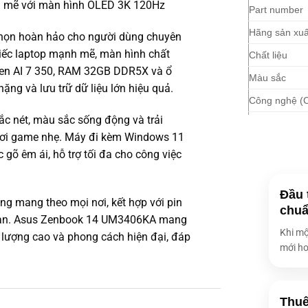
 mẽ với màn hình OLED 3K 120Hz
Part number
Hãng sản xuấ
ọn hoàn hảo cho người dùng chuyên
iếc laptop mạnh mẽ, màn hình chất
Chất liệu
yzen AI 7 350, RAM 32GB DDR5X và ổ
Màu sắc
ặng và lưu trữ dữ liệu lớn hiệu quả.
Công nghệ (
c nét, màu sắc sống động và trải
Loại CPU
chơi game nhẹ. Máy đi kèm Windows 11
Tốc độ CPU
 gõ êm ái, hỗ trợ tối đa cho công việc
Tốc độ CPU t
Số nhân CPU
Đầu 
ng mang theo mọi nơi, kết hợp với pin
chuẩ
Số luồng
 đoạn. Asus Zenbook 14 UM3406KA mang
Khi mộ
 lượng cao và phong cách hiện đại, đáp
Bộ nhớ đệm
mới ho
Hệ điều hành
Card đồ họa
Thuê