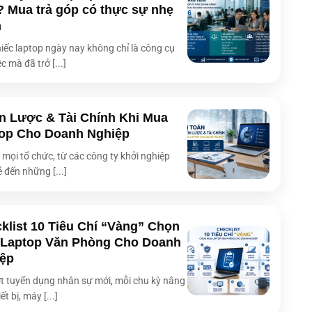
? Mua trả góp có thực sự nhẹ
àn hình
400 nits, 100% DCI-P3, Glossy display, TÜV Rheinland-
certified
h
h
OLED
iếc laptop ngày nay không chỉ là công cụ
c mà đã trở [...]
 màn hình
3K (2880 x 1800)
 hình
400 nits
m ứng
Không
n Lược & Tài Chính Khi Mua
op Cho Doanh Nghiệp
Smart Amp, Loa tích hợp, Micro mảng tích hợp
i mọi tổ chức, từ các công ty khởi nghiệp
IR webcam với Windows Hello, McAfee®, BIOS Booting
ẻ đến những [...]
User Password Protection, Microsoft Pluton, TPM
g dây
Wi-Fi 6E (802.11ax) Dual band 2*2 + Bluetooth® 5.3
1x USB 3.2 Gen 1 Type-A, 1x USB 3.2 Gen 2 Type-C,
klist 10 Tiêu Chí “Vàng” Chọn
p
1x USB 4.0 Gen 3 Type-C, 1x HDMI 2.1 TMDS, 1x
Laptop Văn Phòng Cho Doanh
3.5mm Combo Audio Jack
ệp
top
Backlit Chiclet
t tuyển dụng nhân sự mới, mỗi chu kỳ nâng
FHD IR, có nắp che vật lý
ết bị, máy [...]
75WHrs, 4S1P, 4-cell Li-ion