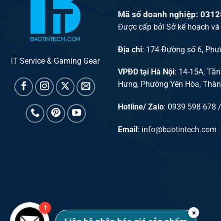
Mã số doanh nghiệp: 031
Được cấp bởi Sở kế hoạch và
Địa chỉ
: 174 Đường số 6, Ph
IT Service & Gaming Gear
VPĐD tại Hà Nội
: 14-15A, Tầ
Hưng, Phường Yên Hòa, Thàn
Hotline/ Zalo
: 0939 598 678 
Email
:
info@baotintech.com
1
×