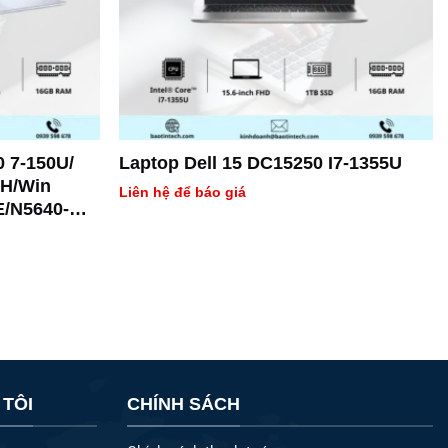
0 7-150U/
Laptop Dell 15 DC15250 I7-1355U
CH/Win
Liên hệ để báo giá
E/N5640-
 TÔI
CHÍNH SÁCH