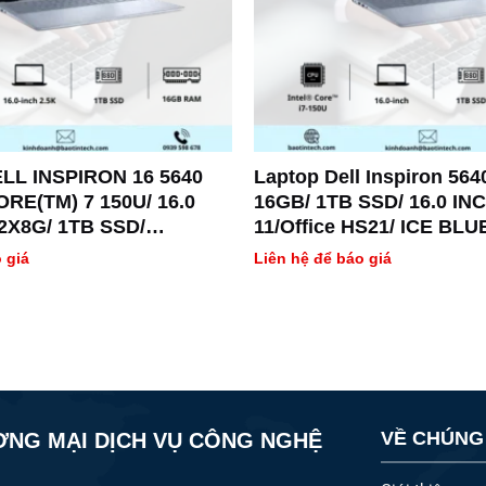
LL INSPIRON 16 5640
Laptop Dell Inspiron 564
ORE(TM) 7 150U/ 16.0
16GB/ 1TB SSD/ 16.0 IN
 2X8G/ 1TB SSD/
11/Office HS21/ ICE BLU
 GEFORCE(R) MX570A
C7U161W11IBU
 giá
Liên hệ để báo giá
GDDR6/4 CELL-
 11,OFFICE H&S 2021/
-ICEBLUE* -01Y
VỀ CHÚNG
ƠNG MẠI DỊCH VỤ CÔNG NGHỆ