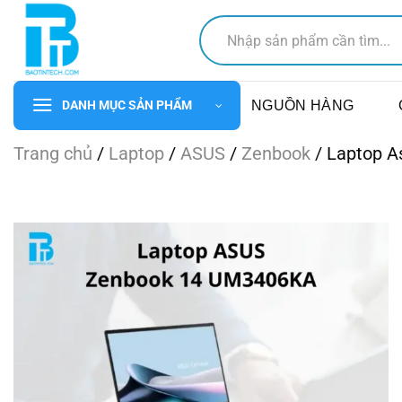
Chuyển
Tìm
đến
kiếm:
nội
dung
NGUỒN HÀNG
DANH MỤC SẢN PHẨM
Trang chủ
/
Laptop
/
ASUS
/
Zenbook
/
Laptop A