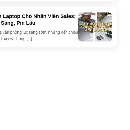
31.24 x 22.01 x 1.49 ~ 1.49 cm
 Laptop Cho Nhân Viên Sales:
1.2 kg
 Sang, Pin Lâu
M.2 NVMe™ PCIe® 4.0 SSD
 văn phòng lúc sáng sớm, nhưng đến chiều
Ổ cứng
1TB
 thấy vài bóng [...]
AMD Ryzen™ AI 7 350 Processor 2.0GHz (24MB
PU)
Cache, up to 5.0GHz, 8 cores, 16 Threads), AMD
XDNA™ NPU lên đến 50TOPS
Ram
32GB LPDDR5X Onboard