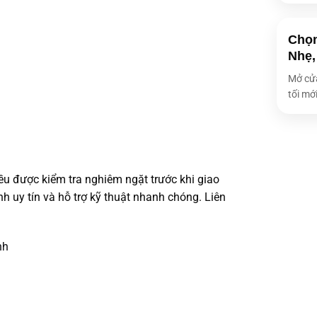
Kích thước
Chọn
Trọng lượng
Nhẹ,
Loại ổ cứng
Mở cửa
Dung lượng 
tối mới
Chip xử lí (C
Dung lượng 
ều được kiểm tra nghiêm ngặt trước khi giao
 uy tín và hỗ trợ kỹ thuật nhanh chóng. Liên
nh