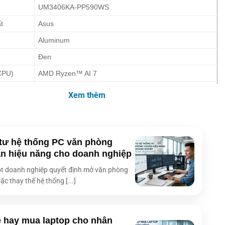
UM3406KA-PP590WS
t
Asus
Aluminum
Đen
CPU)
AMD Ryzen™ AI 7
AMD Ryzen AI
Xem thêm
2.0GHz
ối đa
5.0GHz
8
tư hệ thống PC văn phòng
n hiệu năng cho doanh nghiệp
16
t doanh nghiệp quyết định mở văn phòng
24MB Cache
ặc thay thế hệ thống [...]
Windows 11 Home + Office
 (VGA)
AMD Radeon™ Graphics
 hay mua laptop cho nhân
14 inch 3K (2880 x 1800) OLED 16:10 120Hz/0.2ms,