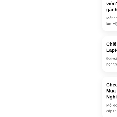
viên
Kích thước m
gán
Loại màn hìn
Một ch
làm việ
Độ phân giải
Độ sáng màn
Màn hình Cả
Chiế
Lapt
Âm thanh
Đối vớ
Bảo mật
non tr
Kết nối khôn
Chec
Cổng giao tiế
Mua 
Nghi
Bàn phím lap
Mỗi đợ
Webcam
cấp thi
PIN/Battery