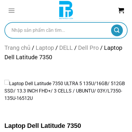
Chuyển
đến
nội
dung
Tìm
kiếm:
Trang chủ
/
Laptop
/
DELL
/
Dell Pro
/
Laptop
Dell Latitude 7350
Laptop Dell Latitude 7350