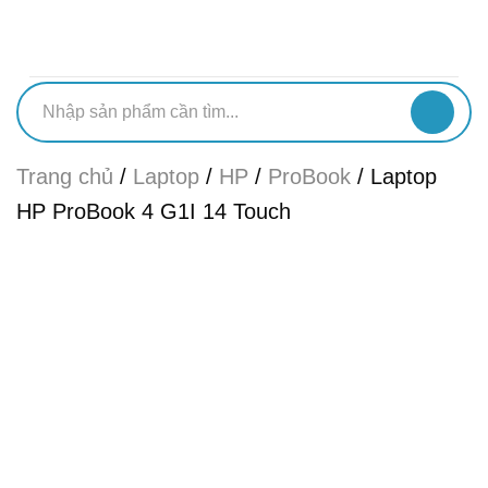
Chuyển
đến
nội
dung
Tìm
kiếm:
Trang chủ
/
Laptop
/
HP
/
ProBook
/
Laptop
HP ProBook 4 G1I 14 Touch