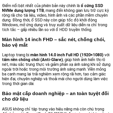
Điểm nổi bật nhất của phiên bản này chính là
ổ cứng SSD
NVMe dung lượng 1TB
, mang đến không gian lưu trữ cực kỳ
rộng rãi cho tài liệu, video, hình ảnh và các phần mềm chuyên
dụng. Đồng thời, ổ SSD này còn giúp tốc độ khởi động
Windows, mở ứng dụng và truy xuất dữ liệu diễn ra chỉ trong
tích tắc – gấp nhiều lần so với ổ HDD truyền thống.
Màn hình 14 inch FHD – sắc nét, chống chói,
bảo vệ mắt
Laptop trang bị
màn hình 14.0 inch Full HD (1920×1080)
với
tấm nền chống chói (Anti-Glare)
, giúp hình ảnh hiển thị rõ
nét, màu sắc trung thực và giảm phản xạ ánh sáng khi sử dụng
ngoài trời hoặc trong môi trường ánh sáng mạnh. Viền mỏng
ba cạnh mang lại trải nghiệm xem rộng rãi hơn, tạo cảm giác
hiện đại, chuyên nghiệp và thoải mái cho người dùng làm việc
trong thời gian dài.
Bảo mật cấp doanh nghiệp – an toàn tuyệt đối
cho dữ liệu
ASUS không chỉ tập trung vào hiệu năng mà còn chú trọng