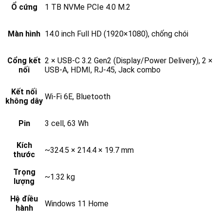
Ổ cứng
1 TB NVMe PCIe 4.0 M.2
Màn hình
14.0 inch Full HD (1920×1080), chống chói
Cổng kết
2 × USB-C 3.2 Gen2 (Display/Power Delivery), 2 ×
nối
USB-A, HDMI, RJ-45, Jack combo
Kết nối
Wi-Fi 6E, Bluetooth
không dây
Pin
3 cell, 63 Wh
Kích
~324.5 × 214.4 × 19.7 mm
thước
Trọng
~1.32 kg
lượng
Hệ điều
Windows 11 Home
hành