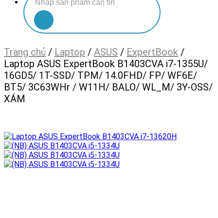
kiếm:
Trang chủ
/
Laptop
/
ASUS
/
ExpertBook
/
Laptop ASUS ExpertBook B1403CVA i7-1355U/
16GD5/ 1T-SSD/ TPM/ 14.0FHD/ FP/ WF6E/
BT5/ 3C63WHr / W11H/ BALO/ WL_M/ 3Y-OSS/
XÁM