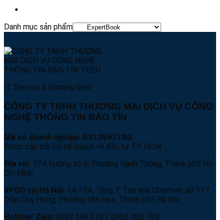
Danh mục sản phẩm
IT Service & Gaming Gear
CÔNG TY TNHH THƯƠNG MẠI DỊCH VỤ CÔNG
NGHỆ THÔNG TIN BẢO TÍN
Mã số doanh nghiệp: 0312597180
Được cấp bởi Sở kế hoạch và đầu tư TP. HCM
Địa chỉ
: 174 Đường số 6, Phường Hạnh Thông, Thành phố Hồ
Chí Minh
VPĐD tại Hà Nội
: 14-15A, Tầng 7, Tòa nhà Charmvit, số 117
Trần Duy Hưng, Phường Yên Hòa, Thành phố Hà Nội
Hotline/ Zalo
: 0939 598 678 / 0962 462 799