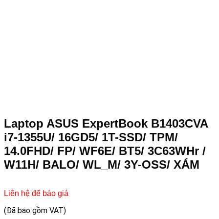
Laptop ASUS ExpertBook B1403CVA
i7-1355U/ 16GD5/ 1T-SSD/ TPM/
14.0FHD/ FP/ WF6E/ BT5/ 3C63WHr /
W11H/ BALO/ WL_M/ 3Y-OSS/ XÁM
Liên hệ để báo giá
(Đã bao gồm VAT)