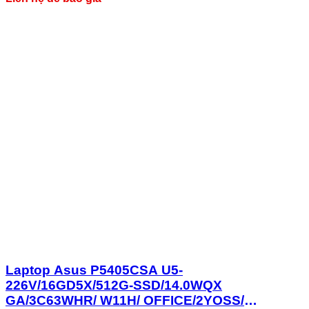
Laptop Asus P5405CSA U5-
226V/16GD5X/512G-SSD/14.0WQX
GA/3C63WHR/ W11H/ OFFICE/2YOSS/