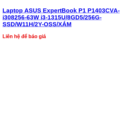
Laptop ASUS ExpertBook P1 P1403CVA-
i308256-63W i3-1315U/8GD5/256G-
SSD/W11H/2Y-OSS/XÁM
Liên hệ để báo giá