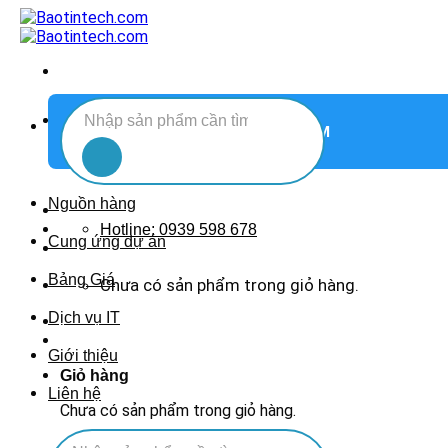
Chuyển
đến
nội
dung
Tìm
DANH MỤC SẢN PHẨM
kiếm:
Nguồn hàng
Hotline: 0939 598 678
Cung ứng dự án
Bảng Giá
Chưa có sản phẩm trong giỏ hàng.
Dịch vụ IT
Giới thiệu
Giỏ hàng
Liên hệ
Chưa có sản phẩm trong giỏ hàng.
Tìm