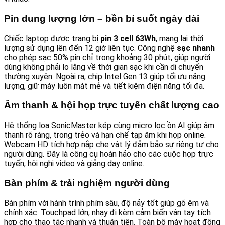
Pin dung lượng lớn – bền bỉ suốt ngày dài
Chiếc laptop được trang bị
pin 3 cell 63Wh
, mang lại thời
lượng sử dụng lên đến 12 giờ liên tục. Công nghệ
sạc nhanh
cho phép sạc 50% pin chỉ trong khoảng 30 phút, giúp người
dùng không phải lo lắng về thời gian sạc khi cần di chuyển
thường xuyên. Ngoài ra, chip Intel Gen 13 giúp tối ưu năng
lượng, giữ máy luôn mát mẻ và tiết kiệm điện năng tối đa.
Âm thanh & hội họp trực tuyến chất lượng cao
Hệ thống loa SonicMaster kép cùng micro lọc ồn AI giúp âm
thanh rõ ràng, trong trẻo và hạn chế tạp âm khi họp online.
Webcam HD tích hợp nắp che vật lý đảm bảo sự riêng tư cho
người dùng. Đây là công cụ hoàn hảo cho các cuộc họp trực
tuyến, hội nghị video và giảng dạy online.
Bàn phím & trải nghiệm người dùng
Bàn phím với hành trình phím sâu, độ nảy tốt giúp gõ êm và
chính xác. Touchpad lớn, nhạy đi kèm cảm biến vân tay tích
hợp cho thao tác nhanh và thuận tiện. Toàn bộ máy hoạt động