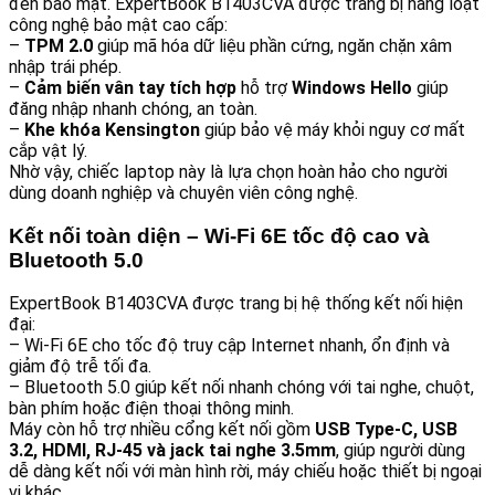
đến bảo mật. ExpertBook B1403CVA được trang bị hàng loạt
công nghệ bảo mật cao cấp:
–
TPM 2.0
giúp mã hóa dữ liệu phần cứng, ngăn chặn xâm
nhập trái phép.
–
Cảm biến vân tay tích hợp
hỗ trợ
Windows Hello
giúp
đăng nhập nhanh chóng, an toàn.
–
Khe khóa Kensington
giúp bảo vệ máy khỏi nguy cơ mất
cắp vật lý.
Nhờ vậy, chiếc laptop này là lựa chọn hoàn hảo cho người
dùng doanh nghiệp và chuyên viên công nghệ.
Kết nối toàn diện – Wi-Fi 6E tốc độ cao và
Bluetooth 5.0
ExpertBook B1403CVA được trang bị hệ thống kết nối hiện
đại:
– Wi-Fi 6E cho tốc độ truy cập Internet nhanh, ổn định và
giảm độ trễ tối đa.
– Bluetooth 5.0 giúp kết nối nhanh chóng với tai nghe, chuột,
bàn phím hoặc điện thoại thông minh.
Máy còn hỗ trợ nhiều cổng kết nối gồm
USB Type-C, USB
3.2, HDMI, RJ-45 và jack tai nghe 3.5mm
, giúp người dùng
dễ dàng kết nối với màn hình rời, máy chiếu hoặc thiết bị ngoại
vi khác.