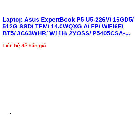
Laptop Asus ExpertBook P5 U5-226V/ 16GD5/
512G-SSD/ TPM/ 14.0WQXG A/ FP/ WIFI6E/
BT5/ 3C63WHR/ W11H/ 2YOSS/ P5405CSA-
NZ0016W
Liên hệ để báo giá