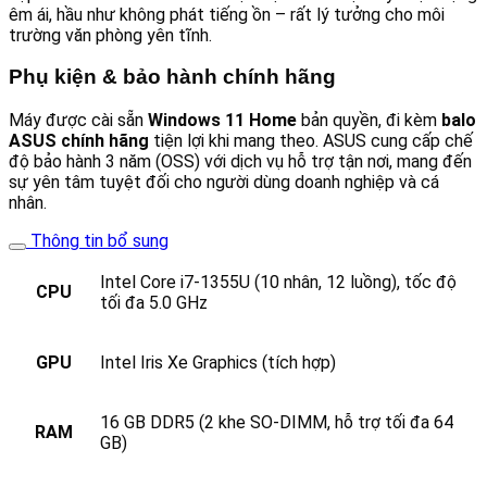
êm ái, hầu như không phát tiếng ồn – rất lý tưởng cho môi
trường văn phòng yên tĩnh.
Phụ kiện & bảo hành chính hãng
Máy được cài sẵn
Windows 11 Home
bản quyền, đi kèm
balo
ASUS chính hãng
tiện lợi khi mang theo. ASUS cung cấp chế
độ bảo hành 3 năm (OSS) với dịch vụ hỗ trợ tận nơi, mang đến
sự yên tâm tuyệt đối cho người dùng doanh nghiệp và cá
nhân.
Thông tin bổ sung
Intel Core i7-1355U (10 nhân, 12 luồng), tốc độ
CPU
tối đa 5.0 GHz
GPU
Intel Iris Xe Graphics (tích hợp)
16 GB DDR5 (2 khe SO-DIMM, hỗ trợ tối đa 64
RAM
GB)