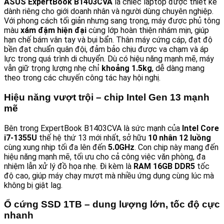
ASUS ExpertBook B1403CVA
là chiếc laptop được thiết kế
dành riêng cho giới doanh nhân và người dùng chuyên nghiệp.
Với phong cách tối giản nhưng sang trọng, máy được phủ tông
màu
xám đậm hiện đại
cùng lớp hoàn thiện nhám mịn, giúp
hạn chế bám vân tay và bụi bẩn. Thân máy cứng cáp, đạt độ
bền đạt chuẩn quân đội, đảm bảo chịu được va chạm và áp
lực trong quá trình di chuyển. Dù có hiệu năng mạnh mẽ, máy
vẫn giữ trọng lượng nhẹ chỉ
khoảng 1.5kg
, dễ dàng mang
theo trong các chuyến công tác hay hội nghị.
Hiệu năng vượt trội – chip Intel Gen 13 mạnh
mẽ
Bên trong ExpertBook B1403CVA là sức mạnh của
Intel Core
i7-1355U
thế hệ thứ 13 mới nhất, sở hữu
10 nhân 12 luồng
cùng xung nhịp tối đa lên đến
5.0GHz
. Con chip này mang đến
hiệu năng mạnh mẽ, tối ưu cho cả công việc văn phòng, đa
nhiệm lẫn xử lý đồ họa nhẹ. Đi kèm là
RAM 16GB DDR5
tốc
độ cao, giúp máy chạy mượt mà nhiều ứng dụng cùng lúc mà
không bị giật lag.
Ổ cứng SSD 1TB – dung lượng lớn, tốc độ cực
nhanh