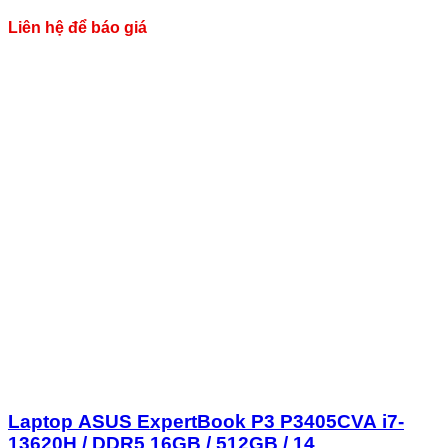
P5405CSA-NZ0450WS
Liên hệ để báo giá
Laptop ASUS ExpertBook P3 P3405CVA i7-
13620H / DDR5 16GB / 512GB / 14