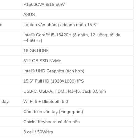
P1503CVA-i516-50W
ASUS
ẩm
Laptop văn phòng / doanh nhân 15.6″
Intel® Core™ i5-13420H (8 nhân, 12 luồng, tối đa
~4.6GHz)
16 GB DDR5
512 GB SSD NVMe
Intel® UHD Graphics (tích hợp)
15.6″ Full HD (1920×1080) IPS
USB-C, USB-A, HDMI, RJ-45, Jack 3.5mm
g dây
Wi-Fi 6 + Bluetooth 5.3
Cảm biến vân tay (Fingerprint)
Chiclet Keyboard có đèn nền
3 cell / 50WHrs