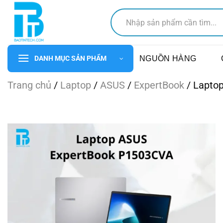
Chuyển
Tìm
đến
kiếm:
nội
dung
NGUỒN HÀNG
DANH MỤC SẢN PHẨM
Trang chủ
/
Laptop
/
ASUS
/
ExpertBook
/
Lapto