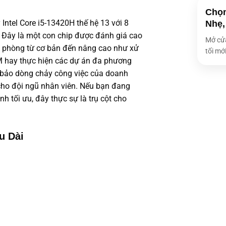
Chọn
ntel Core i5-13420H thế hệ 13 với 8
Nhẹ,
. Đây là một con chip được đánh giá cao
Mở cửa
n phòng từ cơ bản đến nâng cao như xử
tối mới
M hay thực hiện các dự án đa phương
 bảo dòng chảy công việc của doanh
 cho đội ngũ nhân viên. Nếu bạn đang
nh tối ưu, đây thực sự là trụ cột cho
u Dài