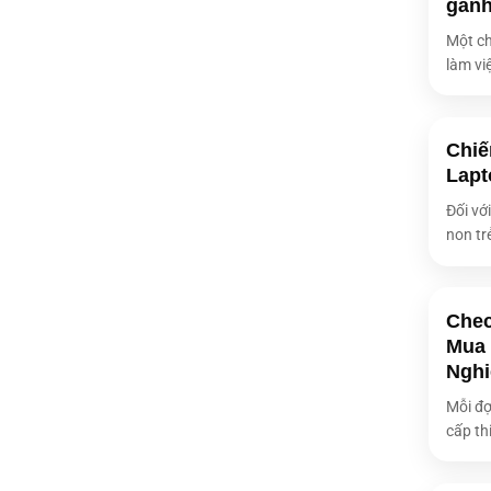
gán
Một ch
làm việ
Chiế
Lapt
Đối vớ
non tr
Chec
Mua 
Nghi
Mỗi đợ
cấp thi