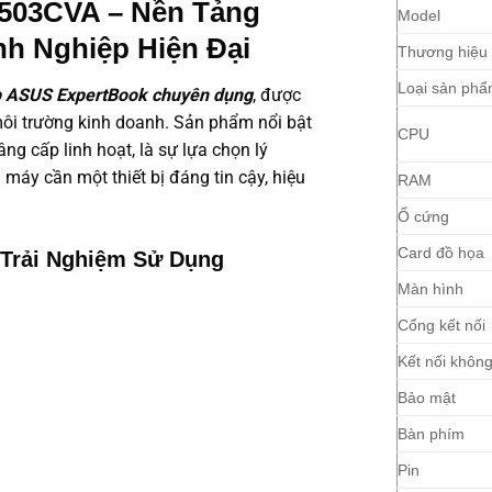
503CVA – Nền Tảng
Model
h Nghiệp Hiện Đại
Thương hiệu
Loại sản ph
p ASUS ExpertBook chuyên dụng
, được
môi trường kinh doanh. Sản phẩm nổi bật
CPU
g cấp linh hoạt, là sự lựa chọn lý
máy cần một thiết bị đáng tin cậy, hiệu
RAM
Ổ cứng
Card đồ họa
 Trải Nghiệm Sử Dụng
Màn hình
Cổng kết nối
Kết nối khôn
Bảo mật
Bàn phím
Pin