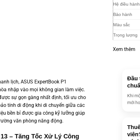
Hệ điều hành
Bảo hành
Màu sắc
Trọng lượng
Xem thêm
Đầu 
hanh lịch, ASUS ExpertBook P1
chuẩ
òa nhập vào mọi không gian làm việc.
Khi mộ
 được sự gọn gàng nhất định, tối ưu cho
mới ho
o tính di động khi di chuyển giữa các
iệu bền bỉ được gia công kỹ lưỡng giúp
trường văn phòng năng động.
Thuê
viên
 13 – Tăng Tốc Xử Lý Công