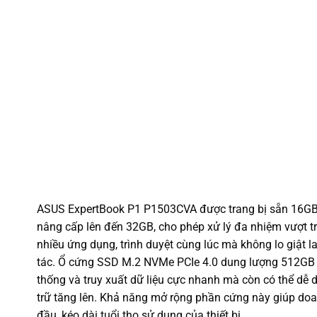
ASUS ExpertBook P1 P1503CVA được trang bị sẵn 16
nâng cấp lên đến 32GB, cho phép xử lý đa nhiệm vượt tr
nhiều ứng dụng, trình duyệt cùng lúc mà không lo giật
tác. Ổ cứng SSD M.2 NVMe PCIe 4.0 dung lượng 512GB 
thống và truy xuất dữ liệu cực nhanh mà còn có thể dễ 
trữ tăng lên. Khả năng mở rộng phần cứng này giúp doa
đầu, kéo dài tuổi thọ sử dụng của thiết bị.