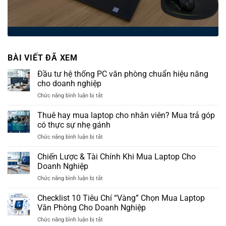
BÀI VIẾT ĐÃ XEM
Đầu tư hệ thống PC văn phòng chuẩn hiệu năng
cho doanh nghiệp
ở
Chức năng bình luận bị tắt
Đầu
tư
Thuê hay mua laptop cho nhân viên? Mua trả góp
hệ
có thực sự nhẹ gánh
thống
ở
Chức năng bình luận bị tắt
PC
Thuê
văn
hay
Chiến Lược & Tài Chính Khi Mua Laptop Cho
phòng
mua
chuẩn
Doanh Nghiệp
laptop
hiệu
ở
Chức năng bình luận bị tắt
cho
năng
Chiến
nhân
cho
Lược
Checklist 10 Tiêu Chí “Vàng” Chọn Mua Laptop
viên?
doanh
&
Mua
Văn Phòng Cho Doanh Nghiệp
nghiệp
Tài
trả
ở
Chức năng bình luận bị tắt
Chính
góp