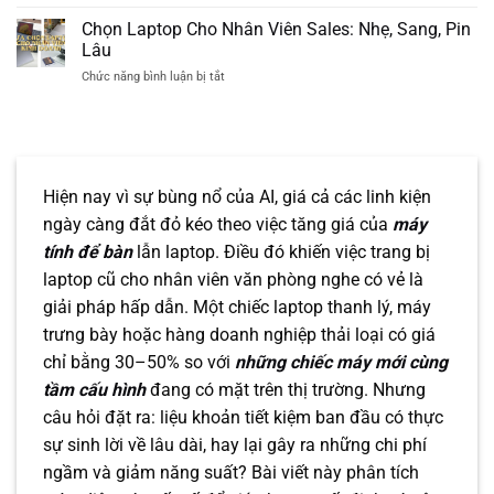
Checklist
Khi
có
10
Chọn Laptop Cho Nhân Viên Sales: Nhẹ, Sang, Pin
Mua
thực
Tiêu
Laptop
Lâu
sự
Chí
Cho
nhẹ
ở
Chức năng bình luận bị tắt
“Vàng”
Doanh
gánh
Chọn
Chọn
Nghiệp
Laptop
Mua
Cho
Laptop
Nhân
Văn
Viên
Phòng
Sales:
Cho
Hiện nay vì sự bùng nổ của AI, giá cả các linh kiện
Nhẹ,
Doanh
ngày càng đắt đỏ kéo theo việc tăng giá của
máy
Sang,
Nghiệp
Pin
tính để bàn
lẫn laptop. Điều đó khiến việc trang bị
Lâu
laptop cũ cho nhân viên văn phòng nghe có vẻ là
giải pháp hấp dẫn. Một chiếc laptop thanh lý, máy
trưng bày hoặc hàng doanh nghiệp thải loại có giá
chỉ bằng 30–50% so với
những chiếc máy mới cùng
tầm cấu hình
đang có mặt trên thị trường. Nhưng
câu hỏi đặt ra: liệu khoản tiết kiệm ban đầu có thực
sự sinh lời về lâu dài, hay lại gây ra những chi phí
ngầm và giảm năng suất? Bài viết này phân tích