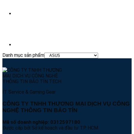
Danh mục sản phẩm
IT Service & Gaming Gear
CÔNG TY TNHH THƯƠNG MẠI DỊCH VỤ CÔNG
NGHỆ THÔNG TIN BẢO TÍN
Mã số doanh nghiệp: 0312597180
Được cấp bởi Sở kế hoạch và đầu tư TP. HCM