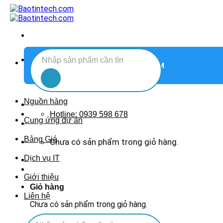
Chuyển
đến
nội
dung
Tìm
DANH MỤC SẢN PHẨM
kiếm:
Nguồn hàng
Hotline: 0939 598 678
Cung ứng dự án
Bảng Giá
Chưa có sản phẩm trong giỏ hàng.
Dịch vụ IT
Giới thiệu
Giỏ hàng
Liên hệ
Chưa có sản phẩm trong giỏ hàng.
Tìm