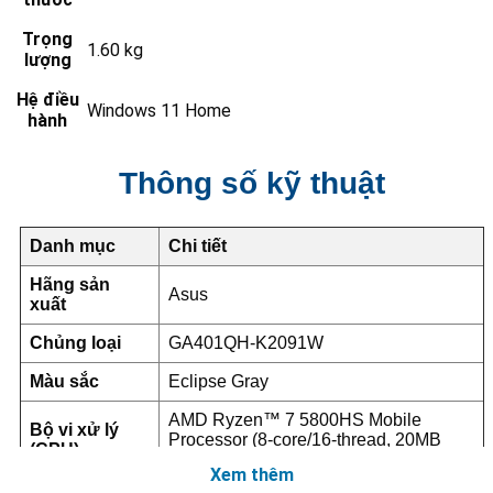
Trọng
1.60 kg
lượng
Hệ điều
Windows 11 Home
hành
Thông số kỹ thuật
Danh mục
Chi tiết
Hãng sản
Asus
xuất
Chủng loại
GA401QH-K2091W
Màu sắc
Eclipse Gray
AMD Ryzen™ 7 5800HS Mobile
Bộ vi xử lý
Processor (8-core/16-thread, 20MB
(CPU)
cache, up to 4.4 GHz max boost)
Xem thêm