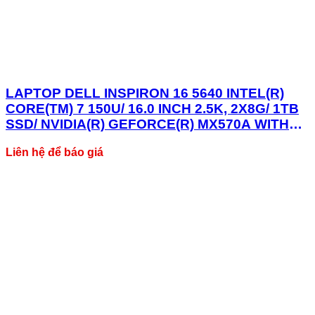
LAPTOP DELL INSPIRON 16 5640 INTEL(R)
CORE(TM) 7 150U/ 16.0 INCH 2.5K, 2X8G/ 1TB
SSD/ NVIDIA(R) GEFORCE(R) MX570A WITH
2GB GDDR6/4 CELL-54WHR,WIN 11,OFFICE
Liên hệ để báo giá
H&S 2021/ N6I7512W1-ICEBLUE* -01Y