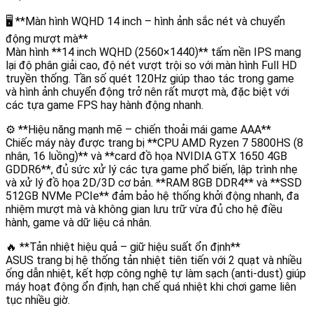
🖥️ **Màn hình WQHD 14 inch – hình ảnh sắc nét và chuyển
động mượt mà**
Màn hình **14 inch WQHD (2560×1440)** tấm nền IPS mang
lại độ phân giải cao, độ nét vượt trội so với màn hình Full HD
truyền thống. Tần số quét 120Hz giúp thao tác trong game
và hình ảnh chuyển động trở nên rất mượt mà, đặc biệt với
các tựa game FPS hay hành động nhanh.
⚙️ **Hiệu năng mạnh mẽ – chiến thoải mái game AAA**
Chiếc máy này được trang bị **CPU AMD Ryzen 7 5800HS (8
nhân, 16 luồng)** và **card đồ họa NVIDIA GTX 1650 4GB
GDDR6**, đủ sức xử lý các tựa game phổ biến, lập trình nhẹ
và xử lý đồ họa 2D/3D cơ bản. **RAM 8GB DDR4** và **SSD
512GB NVMe PCIe** đảm bảo hệ thống khởi động nhanh, đa
nhiệm mượt mà và không gian lưu trữ vừa đủ cho hệ điều
hành, game và dữ liệu cá nhân.
🔥 **Tản nhiệt hiệu quả – giữ hiệu suất ổn định**
ASUS trang bị hệ thống tản nhiệt tiên tiến với 2 quạt và nhiều
ống dẫn nhiệt, kết hợp công nghệ tự làm sạch (anti-dust) giúp
máy hoạt động ổn định, hạn chế quá nhiệt khi chơi game liên
tục nhiều giờ.