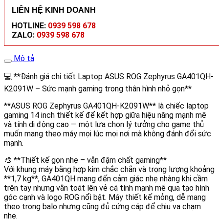
LIÊN HỆ KINH DOANH
HOTLINE:
0939 598 678
ZALO:
0939 598 678
Mô tả
💻 **Đánh giá chi tiết Laptop ASUS ROG Zephyrus GA401QH-
K2091W – Sức mạnh gaming trong thân hình nhỏ gọn**
**ASUS ROG Zephyrus GA401QH-K2091W** là chiếc laptop
gaming 14 inch thiết kế để kết hợp giữa hiệu năng mạnh mẽ
và tính di động cao — một lựa chọn lý tưởng cho game thủ
muốn mang theo máy mọi lúc mọi nơi mà không đánh đổi sức
mạnh.
🎨 **Thiết kế gọn nhẹ – vẫn đậm chất gaming**
Với khung máy bằng hợp kim chắc chắn và trọng lượng khoảng
**1,7 kg**, GA401QH mang đến cảm giác nhẹ nhàng khi cầm
trên tay nhưng vẫn toát lên vẻ cá tính mạnh mẽ qua tạo hình
góc cạnh và logo ROG nổi bật. Máy thiết kế mỏng, dễ mang
theo trong balo nhưng cũng đủ cứng cáp để chịu va chạm
nhẹ.