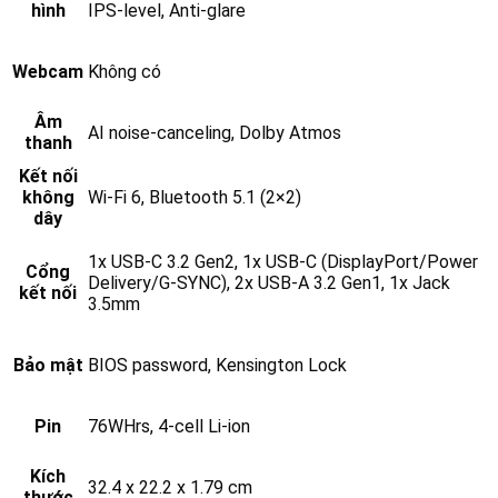
hình
IPS‑level, Anti‑glare
Webcam
Không có
Âm
AI noise‑canceling, Dolby Atmos
thanh
Kết nối
không
Wi‑Fi 6, Bluetooth 5.1 (2×2)
dây
1x USB‑C 3.2 Gen2, 1x USB‑C (DisplayPort/Power
Cổng
Delivery/G‑SYNC), 2x USB‑A 3.2 Gen1, 1x Jack
kết nối
3.5mm
Bảo mật
BIOS password, Kensington Lock
Pin
76WHrs, 4‑cell Li‑ion
Kích
32.4 x 22.2 x 1.79 cm
thước