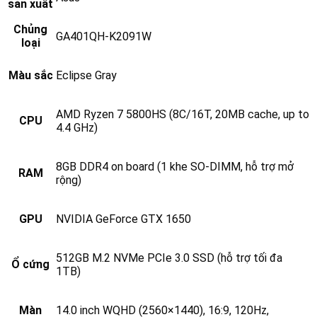
sản xuất
Chủng
GA401QH-K2091W
loại
Màu sắc
Eclipse Gray
AMD Ryzen 7 5800HS (8C/16T, 20MB cache, up to
CPU
4.4 GHz)
8GB DDR4 on board (1 khe SO‑DIMM, hỗ trợ mở
RAM
rộng)
GPU
NVIDIA GeForce GTX 1650
512GB M.2 NVMe PCIe 3.0 SSD (hỗ trợ tối đa
Ổ cứng
1TB)
Màn
14.0 inch WQHD (2560×1440), 16:9, 120Hz,