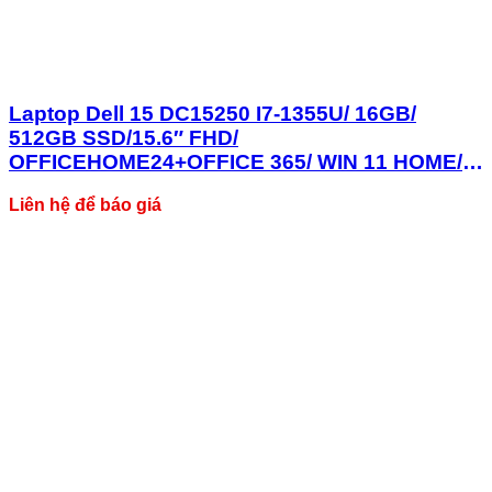
Laptop Dell 15 DC15250 I7-1355U/ 16GB/
512GB SSD/15.6″ FHD/
OFFICEHOME24+OFFICE 365/ WIN 11 HOME/
BẠC /1Y/ 71073959
Liên hệ để báo giá