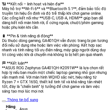
📶 **Kết nối – linh hoạt và hiện đại**
Máy hỗ trợ **Wi-Fi 6** và **Bluetooth 5.1**, đảm bảo tốc độ
truyền tín hiệu ổn định và độ trễ thấp khi chơi game online.
Các cổng kết nối như **USB-C, USB-A, HDMI** giúp bạn dễ
dàng kết nối màn hình rời, ổ cứng ngoài, chuột/phím gaming
hoặc phụ kiện khi cần.
🔋 **Pin & tính năng di động**
Dù thuộc dòng gaming, GA401QH vẫn được trang bị pin tương
đối nếu sử dụng nhẹ hoặc làm việc văn phòng. Kết hợp sạc
nhanh và tính năng tối ưu điện năng, máy giúp người dùng duy
trì công việc khi di chuyển mà không lo bị hết pin quá nhanh.
🏁 **Kết luận**
**ASUS ROG Zephyrus GA401QH-K2091W** là lựa chọn rất
hợp lý nếu bạn muốn một chiếc laptop gaming nhỏ gọn nhưng
vẫn mạnh mẽ. Với màn hình WQHD sắc nét, hiệu năng từ
Ryzen 7 + GTX 1650, thiết kế tinh tế và khả năng tản nhiệt
tốt, đây là “chiến binh” lý tưởng để chơi game và làm việc
sáng tạo mọi lúc mọi nơi.
Thông tin bổ sung
Hãng
Asus