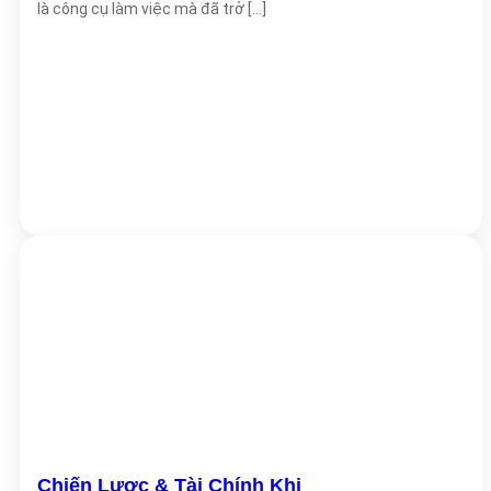
là công cụ làm việc mà đã trở [...]
Hệ điều hành
Windows 11 Home
Chiến Lược & Tài Chính Khi