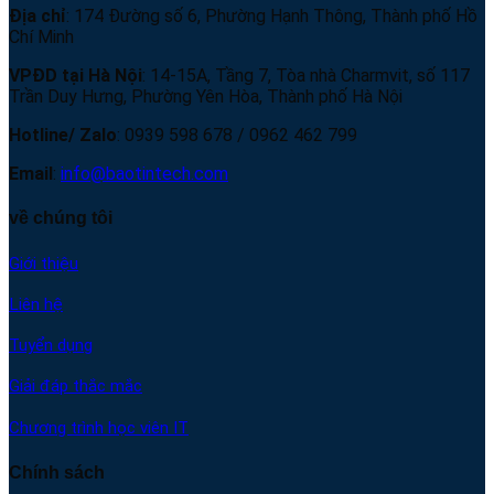
Địa chỉ
: 174 Đường số 6, Phường Hạnh Thông, Thành phố Hồ
Chí Minh
VPĐD tại Hà Nội
: 14-15A, Tầng 7, Tòa nhà Charmvit, số 117
Trần Duy Hưng, Phường Yên Hòa, Thành phố Hà Nội
Hotline/ Zalo
: 0939 598 678 / 0962 462 799
Email
:
info@baotintech.com
về chúng tôi
Giới thiệu
Liên hệ
Tuyển dụng
Giải đáp thắc mắc
Chương trình học viên IT
Chính sách