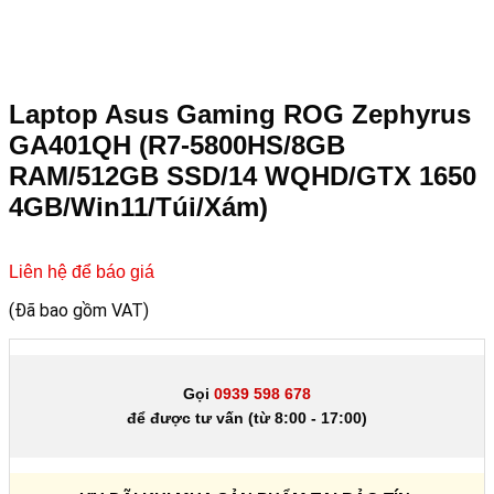
Laptop Asus Gaming ROG Zephyrus
GA401QH (R7-5800HS/8GB
RAM/512GB SSD/14 WQHD/GTX 1650
4GB/Win11/Túi/Xám)
Liên hệ để báo giá
(Đã bao gồm VAT)
Gọi
0939 598 678
để được tư vấn (từ 8:00 - 17:00)