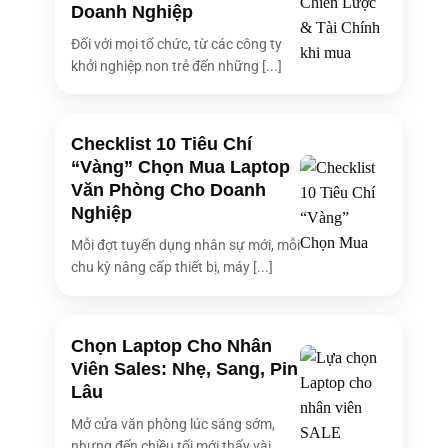
Kích thước màn
Doanh Nghiệp
14.0-inch
hình
Đối với mọi tổ chức, từ các công ty
WUXGA (1920 x 1200) 16:10, Wide view,
khởi nghiệp non trẻ đến những [...]
Loại màn hình
Anti-glare display, LED Backlit, Screen-to-
body ratio:87 %
Độ phân giải màn
WUXGA (1920 x 1200)
Checklist 10 Tiêu Chí
hình
“Vàng” Chọn Mua Laptop
Độ sáng màn
400 nits
Văn Phòng Cho Doanh
hình
Nghiệp
Độ phủ màu màn
sRGB: 100%
hình
Mỗi đợt tuyển dụng nhân sự mới, mỗi
chu kỳ nâng cấp thiết bị, máy [...]
Màn hình Cảm
Không
ứng
Âm thanh
Dolby Certified Sound Built-in Microphone
Chọn Laptop Cho Nhân
Integrated Fingerprint Sensor with Power
Viên Sales: Nhẹ, Sang, Pin
Bảo mật
Key
Lâu
Kết nối không
Wi-Fi 6E(802.11ax) (Dual-band) 2*2 +
Mở cửa văn phòng lúc sáng sớm,
dây
Bluetooth® 5.3
nhưng đến chiều tối mới thấy vài