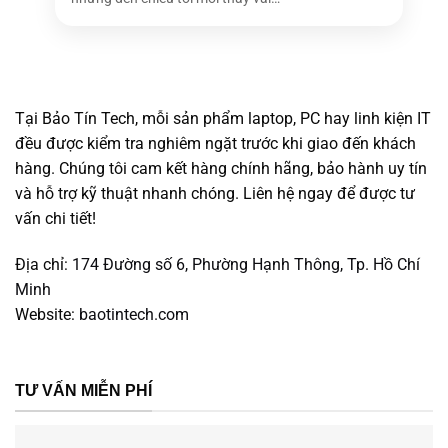
2x USB 3.2 Gen 2 Type-A 2x Thunderbolt™
bóng [...]
4, USB4 compatible, supports video output
Cổng giao tiếp
/ fast charging 1x HDMI 2.1 TMDS 1x
3.5mm combo audio jack 1x RJ45 Gigabit
Ethernet
Tại Bảo Tín Tech, mỗi sản phẩm laptop, PC hay linh kiện IT
Chiclet Keyboard, 1.5mm Key Travel, Spill
Bàn phím laptop
Resistant Keyboard
đều được kiểm tra nghiêm ngặt trước khi giao đến khách
hàng. Chúng tôi cam kết hàng chính hãng, bảo hành uy tín
Webcam
1080p FHD camera with built-in IR camera
và hỗ trợ kỹ thuật nhanh chóng. Liên hệ ngay để được tư
PIN/Battery
63WHrs, 3S1P, 3-cell Li-ion
vấn chi tiết!
TYPE-C, 65W AC Power Supply, Output:
Phụ kiện đi kèm
20V DC, 3.25A, 65W
Địa chỉ:
174 Đường số 6, Phường Hạnh Thông, Tp. Hồ Chí
Minh
Kích thước
31.37 x 22.68 x 1.89 ~ 1.90 cm
Website:
baotintech.com
Trọng lượng
1.40 kg
Bảo hành
24 tháng
M.2 2280 NVMe™ PCIe® 4.0 SSD 1x M.2
TƯ VẤN MIỄN PHÍ
Loại ổ cứng
2280 PCIe 4.0×4 1x M.2 2230 PCIe 4.0×4
Dung lượng Ổ