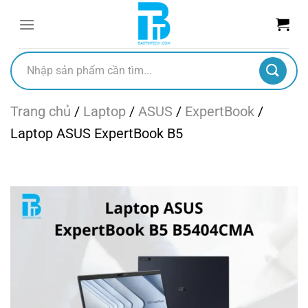
Chuyển
đến
nội
dung
Tìm
kiếm:
Trang chủ
/
Laptop
/
ASUS
/
ExpertBook
/
Laptop ASUS ExpertBook B5