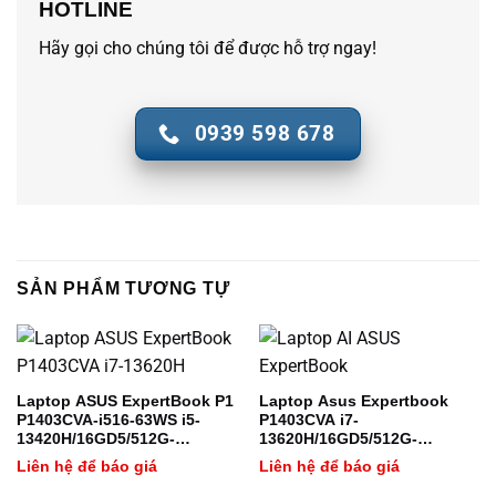
512GB M.2 2280 NVMe™ PCIe® 4.0 SSD
HOTLINE
cứng
Hãy gọi cho chúng tôi để được hỗ trợ ngay!
Dung lượng Ram
32 GB
0939 598 678
SẢN PHẨM TƯƠNG TỰ
Laptop ASUS ExpertBook P1
Laptop Asus Expertbook
P1403CVA-i516-63WS i5-
P1403CVA i7-
13420H/16GD5/512G-
13620H/16GD5/512G-
SSD/W11H/Office/2Y-
SSD/14.0 FHD/Win 11H/
Liên hệ để báo giá
Liên hệ để báo giá
OSS/XÁM
Office/2Y-OSS/ Xám /
P1403CVA-I716-63WS