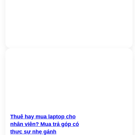
Cổng kết nối
1 x USB 10Gbps Type-C
trước
2 x USB 10Gbps Type-A
2 x Thunderbolt 4 (DP 1.4 alt-mode up
to 4K@60Hz / PD-out 15W)
Cổng kết nối
2 x RJ45 (2.5G)
sau
2 x HDMI™ out (supports 4K@60Hz,
HDMI™ 2.1, 1 port supports MSI Power
Link)
119.6 x 115.2 x 37.5 mm (4.71 x 4.54 x
Kích thước
1.48 inch)
Trọng lượng
0.55 kg (N.W.) / 1.48 kg (G.W.)
Bảo hành
36 tháng
Thuê hay mua laptop cho
nhân viên? Mua trả góp có
thực sự nhẹ gánh