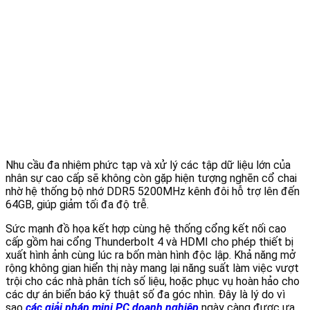
Nhu cầu đa nhiệm phức tạp và xử lý các tập dữ liệu lớn của
nhân sự cao cấp sẽ không còn gặp hiện tượng nghẽn cổ chai
nhờ hệ thống bộ nhớ DDR5 5200MHz kênh đôi hỗ trợ lên đến
64GB, giúp giảm tối đa độ trễ.
Sức mạnh đồ họa kết hợp cùng hệ thống cổng kết nối cao
cấp gồm hai cổng Thunderbolt 4 và HDMI cho phép thiết bị
xuất hình ảnh cùng lúc ra bốn màn hình độc lập. Khả năng mở
rộng không gian hiển thị này mang lại năng suất làm việc vượt
trội cho các nhà phân tích số liệu, hoặc phục vụ hoàn hảo cho
các dự án biển báo kỹ thuật số đa góc nhìn. Đây là lý do vì
sao
các giải pháp mini PC doanh nghiệp
ngày càng được ưa