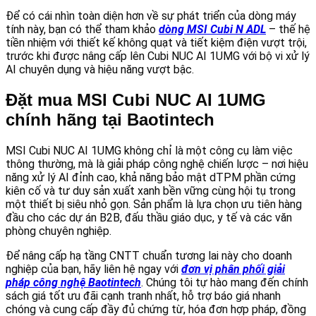
Để có cái nhìn toàn diện hơn về sự phát triển của dòng máy
tính này, bạn có thể tham khảo
dòng MSI Cubi N ADL
– thế hệ
tiền nhiệm với thiết kế không quạt và tiết kiệm điện vượt trội,
trước khi được nâng cấp lên Cubi NUC AI 1UMG với bộ vi xử lý
AI chuyên dụng và hiệu năng vượt bậc.
Đặt mua MSI Cubi NUC AI 1UMG
chính hãng tại Baotintech
MSI Cubi NUC AI 1UMG không chỉ là một công cụ làm việc
thông thường, mà là giải pháp công nghệ chiến lược – nơi hiệu
năng xử lý AI đỉnh cao, khả năng bảo mật dTPM phần cứng
kiên cố và tư duy sản xuất xanh bền vững cùng hội tụ trong
một thiết bị siêu nhỏ gọn. Sản phẩm là lựa chọn ưu tiên hàng
đầu cho các dự án B2B, đấu thầu giáo dục, y tế và các văn
phòng chuyên nghiệp.
Để nâng cấp hạ tầng CNTT chuẩn tương lai này cho doanh
nghiệp của bạn, hãy liên hệ ngay với
đơn vị phân phối giải
pháp công nghệ Baotintech
. Chúng tôi tự hào mang đến chính
sách giá tốt ưu đãi cạnh tranh nhất, hỗ trợ báo giá nhanh
chóng và cung cấp đầy đủ chứng từ, hóa đơn hợp pháp, đồng