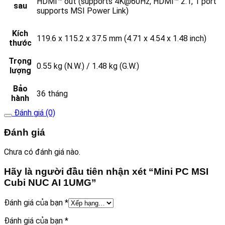
HDMI™ out (supports 4K@60Hz, HDMI™ 2.1, 1 port
sau
supports MSI Power Link)
Kích
119.6 x 115.2 x 37.5 mm (4.71 x 4.54 x 1.48 inch)
thước
Trọng
0.55 kg (N.W.) / 1.48 kg (G.W.)
lượng
Bảo
36 tháng
hành
Đánh giá (0)
Đánh giá
Chưa có đánh giá nào.
Hãy là người đầu tiên nhận xét “Mini PC MSI
Cubi NUC AI 1UMG”
Đánh giá của bạn
*
Đánh giá của bạn
*