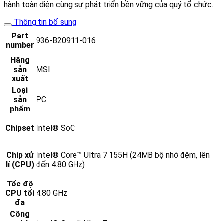
hành toàn diện cùng sự phát triển bền vững của quý tổ chức.
Thông tin bổ sung
Part
936-B20911-016
number
Hãng
sản
MSI
xuất
Loại
sản
PC
phẩm
Chipset
Intel® SoC
Chip xử
Intel® Core™ Ultra 7 155H (24MB bộ nhớ đệm, lên
lí (CPU)
đến 4.80 GHz)
Tốc độ
CPU tối
4.80 GHz
đa
Công