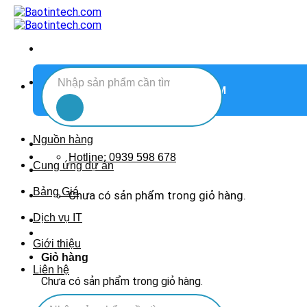
Chuyển
đến
nội
dung
Tìm
DANH MỤC SẢN PHẨM
kiếm:
Nguồn hàng
Hotline: 0939 598 678
Cung ứng dự án
Bảng Giá
Chưa có sản phẩm trong giỏ hàng.
Dịch vụ IT
Giới thiệu
Giỏ hàng
Liên hệ
Chưa có sản phẩm trong giỏ hàng.
Tìm