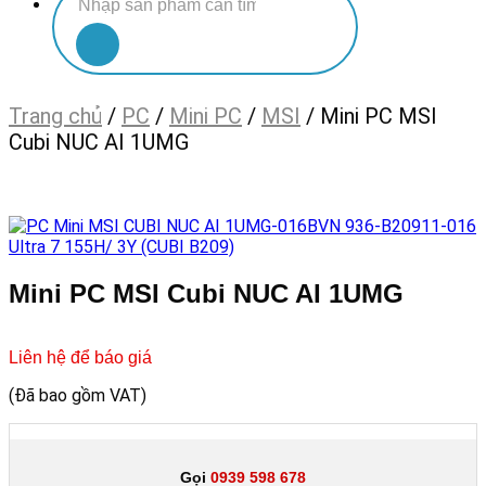
kiếm:
Trang chủ
/
PC
/
Mini PC
/
MSI
/
Mini PC MSI
Cubi NUC AI 1UMG
Mini PC MSI Cubi NUC AI 1UMG
Liên hệ để báo giá
(Đã bao gồm VAT)
Gọi
0939 598 678