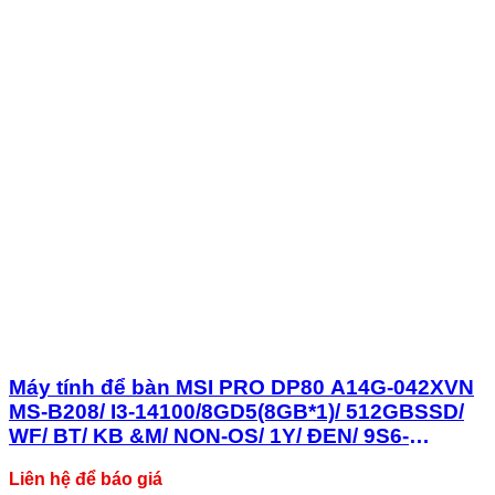
Máy tính để bàn MSI PRO DP80 A14G-042XVN
MS-B208/ I3-14100/8GD5(8GB*1)/ 512GBSSD/
WF/ BT/ KB &M/ NON-OS/ 1Y/ ĐEN/ 9S6-
B20821-042
Liên hệ để báo giá