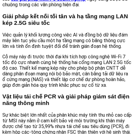
chuộng trong các văn phòng hiện đại.
Giải pháp kết nối tối tân và hạ tầng mạng LAN
kép 2.5G siêu tốc
Việc quản lý khối lượng công việc AI và đồng bộ dữ liệu đám
mây liên tục yêu cầu một hạ tầng mạng có băng thông cực
lớn và tính ổn định tuyệt đối để tránh gián đoạn hệ thống.
Cỗ máy này đi trước thời đại khi tích hợp công nghệ Wi-Fi 7
tốc độ cực nhanh cùng hệ thống hai cổng mạng LAN 2.5G tốc
độ cao. Thiết kế mạng kép này cho phép bộ phận CNTT dễ
dàng phân đoạn mạng nội bộ bảo mật, cân bằng tải dữ liệu ra
ổ cứng mạng (NAS) và thiết lập cơ chế dự phòng hoàn hảo,
giúp đơn giản hóa quy trình khắc phục sự cố từ xa.
Vật liệu tái chế PCR và giải pháp giám sát điện
năng thông minh
Sự khác biệt lớn nhất của phân khúc máy tính thu nhỏ cao cấp
từ MSI này nằm ở cam kết bảo vệ môi trường khi thân máy
được chế tạo từ 35,99% nhựa tái chế sau tiêu dùng (PCR), đi
kèm hộp các-tông chứng nhận FSC thân thiện với hệ sinh thái.