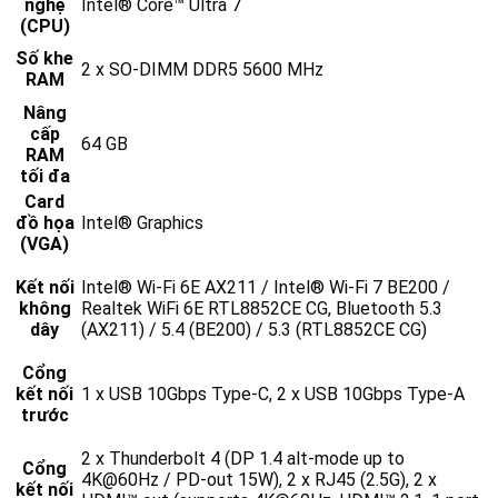
nghệ
Intel® Core™ Ultra 7
(CPU)
Số khe
2 x SO-DIMM DDR5 5600 MHz
RAM
Nâng
cấp
64 GB
RAM
tối đa
Card
đồ họa
Intel® Graphics
(VGA)
Kết nối
Intel® Wi-Fi 6E AX211 / Intel® Wi-Fi 7 BE200 /
không
Realtek WiFi 6E RTL8852CE CG, Bluetooth 5.3
dây
(AX211) / 5.4 (BE200) / 5.3 (RTL8852CE CG)
Cổng
kết nối
1 x USB 10Gbps Type-C, 2 x USB 10Gbps Type-A
trước
2 x Thunderbolt 4 (DP 1.4 alt-mode up to
Cổng
4K@60Hz / PD-out 15W), 2 x RJ45 (2.5G), 2 x
kết nối