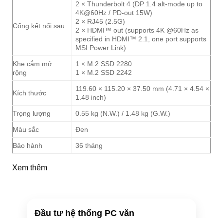
2 × Thunderbolt 4 (DP 1.4 alt-mode up to
4K@60Hz / PD-out 15W)
2 × RJ45 (2.5G)
Cổng kết nối sau
2 × HDMI™ out (supports 4K @60Hz as
specified in HDMI™ 2.1, one port supports
MSI Power Link)
Khe cắm mở
1 × M.2 SSD 2280
rộng
1 × M.2 SSD 2242
119.60 × 115.20 × 37.50 mm (4.71 × 4.54 ×
Kích thước
1.48 inch)
Trọng lượng
0.55 kg (N.W.) / 1.48 kg (G.W.)
Màu sắc
Đen
Bảo hành
36 tháng
Xem thêm
Đầu tư hệ thống PC văn