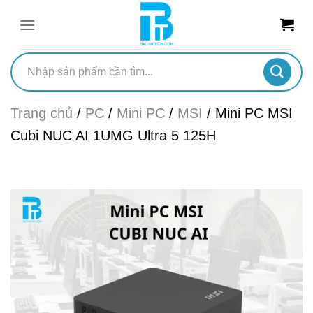
Chuyển
đến
nội
dung
Tìm
kiếm:
Trang chủ
/
PC
/
Mini PC
/
MSI
/
Mini PC MSI
Cubi NUC AI 1UMG Ultra 5 125H