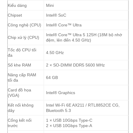
Kiểu dáng
Mini
Chipset
Intel® SoC
Công nghệ (CPU)
Intel® Core™ Ultra
Intel® Core™ Ultra 5 125H (18M bộ nhớ
Chip xử lý (CPU)
đệm, lên đến 4.50 GHz)
Tốc độ CPU tối
4.50 GHz
đa
Số khe RAM
2 × SO-DIMM DDR5 5600 MHz
Nâng cấp RAM
64 GB
tối đa
Card đồ họa
Intel® Graphics
(VGA)
Kết nối không
Intel Wi-Fi 6E AX211 / RTL8852CE CG,
dây
Bluetooth 5.3
Cổng kết nối
1 × USB 10Gbps Type-C
trước
2 × USB 10Gbps Type-A