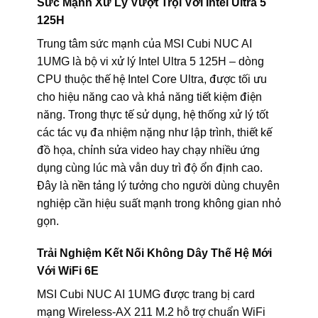
Sức Mạnh Xử Lý Vượt Trội Với Intel Ultra 5
125H
Trung tâm sức mạnh của MSI Cubi NUC AI
1UMG là bộ vi xử lý Intel Ultra 5 125H – dòng
CPU thuộc thế hệ Intel Core Ultra, được tối ưu
cho hiệu năng cao và khả năng tiết kiệm điện
năng. Trong thực tế sử dụng, hệ thống xử lý tốt
các tác vụ đa nhiệm nặng như lập trình, thiết kế
đồ họa, chỉnh sửa video hay chạy nhiều ứng
dụng cùng lúc mà vẫn duy trì độ ổn định cao.
Đây là nền tảng lý tưởng cho người dùng chuyên
nghiệp cần hiệu suất mạnh trong không gian nhỏ
gọn.
Trải Nghiệm Kết Nối Không Dây Thế Hệ Mới
Với WiFi 6E
MSI Cubi NUC AI 1UMG được trang bị card
mạng Wireless-AX 211 M.2 hỗ trợ chuẩn WiFi