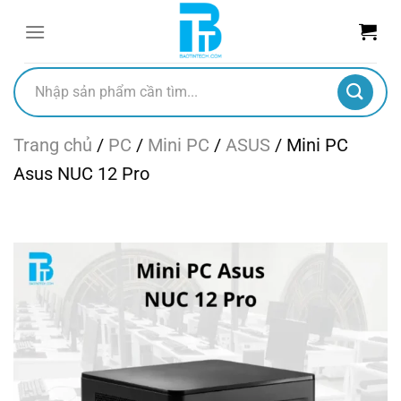
Chuyển
đến
nội
dung
Tìm
kiếm:
Trang chủ
/
PC
/
Mini PC
/
ASUS
/
Mini PC
Asus NUC 12 Pro