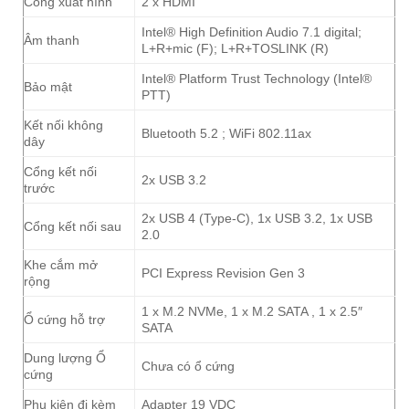
Cổng xuất hình
2 x HDMI
Intel® High Definition Audio 7.1 digital;
Âm thanh
L+R+mic (F); L+R+TOSLINK (R)
Intel® Platform Trust Technology (Intel®
Bảo mật
PTT)
Kết nối không
Bluetooth 5.2 ; WiFi 802.11ax
dây
Cổng kết nối
2x USB 3.2
trước
2x USB 4 (Type-C), 1x USB 3.2, 1x USB
Cổng kết nối sau
2.0
Khe cắm mở
PCI Express Revision Gen 3
rộng
1 x M.2 NVMe, 1 x M.2 SATA , 1 x 2.5″
Ổ cứng hỗ trợ
SATA
Dung lượng Ổ
Chưa có ổ cứng
cứng
Phụ kiện đi kèm
Adapter 19 VDC