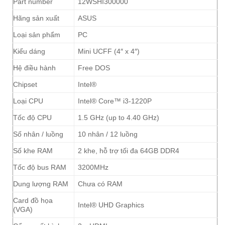
Part number
12WSHI300000
Hãng sản xuất
ASUS
Loại sản phẩm
PC
Kiểu dáng
Mini UCFF (4″ x 4″)
Hệ điều hành
Free DOS
Chipset
Intel®
Loại CPU
Intel® Core™ i3-1220P
Tốc độ CPU
1.5 GHz (up to 4.40 GHz)
Số nhân / luồng
10 nhân / 12 luồng
Số khe RAM
2 khe, hỗ trợ tối đa 64GB DDR4
Tốc độ bus RAM
3200MHz
Dung lượng RAM
Chưa có RAM
Card đồ họa
Intel® UHD Graphics
(VGA)