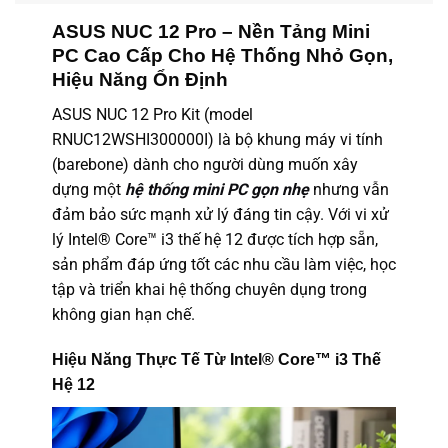
ASUS NUC 12 Pro – Nền Tảng Mini
PC Cao Cấp Cho Hệ Thống Nhỏ Gọn,
Hiệu Năng Ổn Định
ASUS NUC 12 Pro Kit (model
RNUC12WSHI300000I) là bộ khung máy vi tính
(barebone) dành cho người dùng muốn xây
dựng một
hệ thống mini PC gọn nhẹ
nhưng vẫn
đảm bảo sức mạnh xử lý đáng tin cậy. Với vi xử
lý Intel® Core™ i3 thế hệ 12 được tích hợp sẵn,
sản phẩm đáp ứng tốt các nhu cầu làm việc, học
tập và triển khai hệ thống chuyên dụng trong
không gian hạn chế.
Hiệu Năng Thực Tế Từ Intel® Core™ i3 Thế
Hệ 12