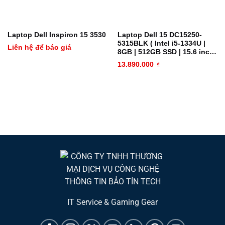
Laptop Dell Inspiron 15 3530
Laptop Dell 15 DC15250-
5315BLK ( Intel i5-1334U |
Liên hệ để báo giá
8GB | 512GB SSD | 15.6 inch
FHD | Cảm ứng WIN11 Bản
13.890.000
₫
Quyền | CARBON BLACK )
IT Service & Gaming Gear