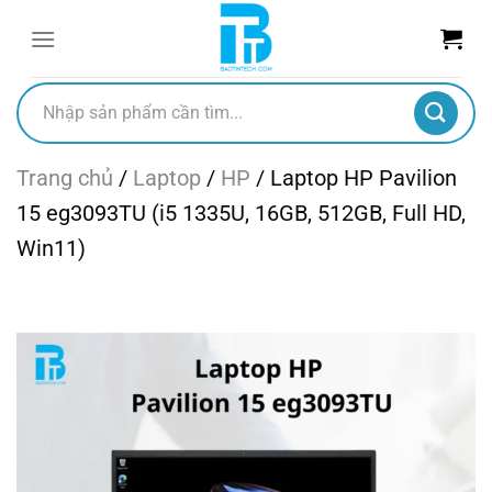
Chuyển
đến
nội
dung
Tìm
kiếm:
Trang chủ
/
Laptop
/
HP
/
Laptop HP Pavilion
15 eg3093TU (i5 1335U, 16GB, 512GB, Full HD,
Win11)