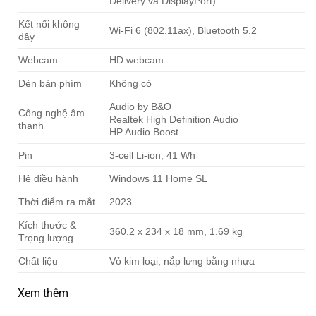
Delivery và DisplayPort)
Kết nối không
Wi-Fi 6 (802.11ax), Bluetooth 5.2
dây
Webcam
HD webcam
Đèn bàn phím
Không có
Audio by B&O
Công nghệ âm
Realtek High Definition Audio
thanh
HP Audio Boost
Pin
3-cell Li-ion, 41 Wh
Hệ điều hành
Windows 11 Home SL
Thời điểm ra mắt
2023
Kích thước &
360.2 x 234 x 18 mm, 1.69 kg
Trọng lượng
Chất liệu
Vỏ kim loại, nắp lưng bằng nhựa
Xem thêm