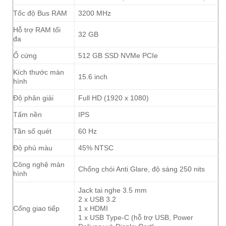
Tốc độ Bus RAM
3200 MHz
Hỗ trợ RAM tối
32 GB
đa
Ổ cứng
512 GB SSD NVMe PCIe
Kích thước màn
15.6 inch
hình
Độ phân giải
Full HD (1920 x 1080)
Tấm nền
IPS
Tần số quét
60 Hz
Độ phủ màu
45% NTSC
Công nghệ màn
Chống chói Anti Glare, độ sáng 250 nits
hình
Jack tai nghe 3.5 mm
2 x USB 3.2
Cổng giao tiếp
1 x HDMI
1 x USB Type-C (hỗ trợ USB, Power