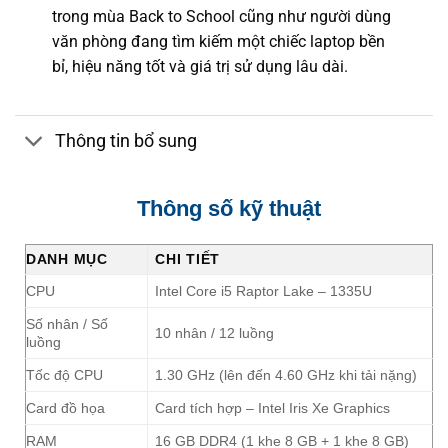
trong mùa Back to School cũng như người dùng
văn phòng đang tìm kiếm một chiếc laptop bền
bỉ, hiệu năng tốt và giá trị sử dụng lâu dài.
Thông tin bổ sung
Thông số kỹ thuật
DANH MỤC
CHI TIẾT
CPU
Intel Core i5 Raptor Lake – 1335U
Số nhân / Số
10 nhân / 12 luồng
luồng
Tốc độ CPU
1.30 GHz (lên đến 4.60 GHz khi tải nặng)
Card đồ họa
Card tích hợp – Intel Iris Xe Graphics
RAM
16 GB DDR4 (1 khe 8 GB + 1 khe 8 GB)