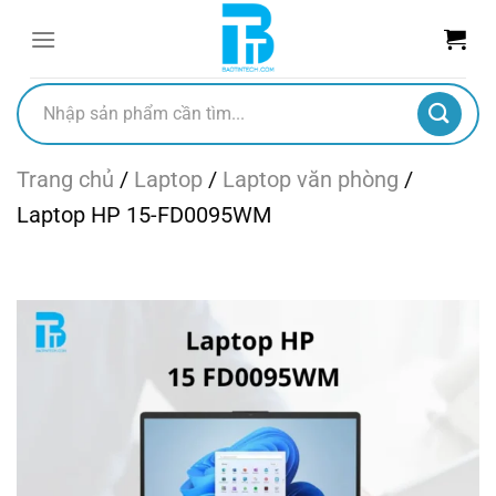
Chuyển
đến
nội
dung
Tìm
kiếm:
Trang chủ
/
Laptop
/
Laptop văn phòng
/
Laptop HP 15-FD0095WM