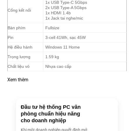
1x USB Type-C 5Gbps
2x USB Type-A 5Gbps
Cổng kết nối
1x HDMI 1.4b
1x Jack tai nghe/mic
Bàn phím
Fullsize
Pin
3-cell 41Wh, sạc 45W
Hệ điều hành
Windows 11 Home
Trọng lượng
1.59 kg
Chất liệu vỏ
Nhựa cao cấp
Xem thêm
Đầu tư hệ thống PC văn
phòng chuẩn hiệu năng
cho doanh nghiệp
Khi một doanh nghiệp quyết định mở