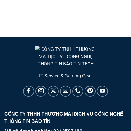
6 2*2 + BLUETOOTH 5.3 /
50WHRS, 3-CELL / WINDOWS
11 HOME
IT Service & Gaming Gear
CÔNG TY TNHH THƯƠNG MẠI DỊCH VỤ CÔNG NGHỆ
THÔNG TIN BẢO TÍN
Mã số doanh nghiệp: 0312597180