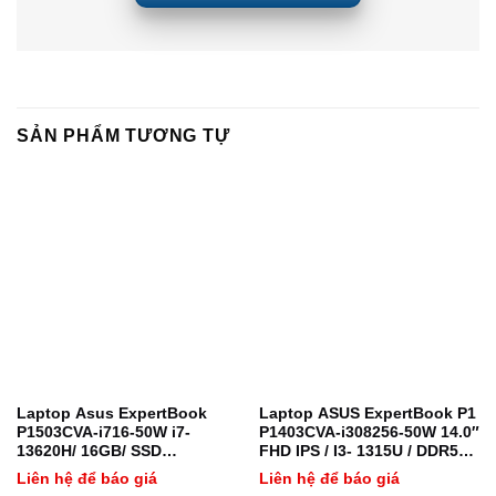
SẢN PHẨM TƯƠNG TỰ
Laptop Asus ExpertBook
Laptop ASUS ExpertBook P1
P1503CVA-i716-50W i7-
P1403CVA-i308256-50W 14.0″
13620H/ 16GB/ SSD
FHD IPS / I3- 1315U / DDR5
512GB/15.6″ FHD/ Windows
8GB / 256GB / FINGERPRINT
Liên hệ để báo giá
Liên hệ để báo giá
11 Home/ 2Y/ Xám
/ CHICLET KEYBOARD / WI-FI