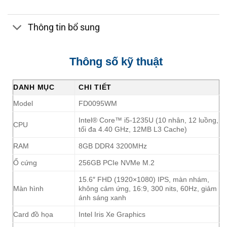
Thông tin bổ sung
Thông số kỹ thuật
DANH MỤC
CHI TIẾT
Model
FD0095WM
Intel® Core™ i5-1235U (10 nhân, 12 luồng,
CPU
tối đa 4.40 GHz, 12MB L3 Cache)
RAM
8GB DDR4 3200MHz
Ổ cứng
256GB PCIe NVMe M.2
15.6″ FHD (1920×1080) IPS, màn nhám,
Màn hình
không cảm ứng, 16:9, 300 nits, 60Hz, giảm
ánh sáng xanh
Card đồ họa
Intel Iris Xe Graphics