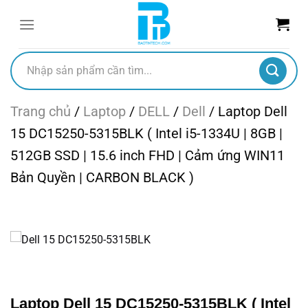
Chuyển
đến
nội
dung
Tìm
kiếm:
Trang chủ
/
Laptop
/
DELL
/
Dell
/
Laptop Dell
15 DC15250-5315BLK ( Intel i5-1334U | 8GB |
512GB SSD | 15.6 inch FHD | Cảm ứng WIN11
Bản Quyền | CARBON BLACK )
Laptop Dell 15 DC15250-5315BLK ( Intel