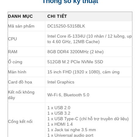
Thông số kỹ thuật
DANH MỤC
CHI TIẾT
Mã sản phẩm
DC15250-5315BLK
Intel Core i5-1334U (10 nhân / 12 luồng, up
CPU
to 4.60 GHz, 12MB Cache)
RAM
8GB DDR4 3200MHz (2 khe)
Ổ cứng
512GB M.2 PCIe NVMe SSD
Màn hình
15 inch FHD (1920 x 1080), cảm ứng
Card đồ họa
Intel Graphics
Kết nối không
Wi-Fi 6, Bluetooth 5.0
dây
1 x USB 2.0
1 x USB 3.2
1 x USB Type-C (chỉ hỗ trợ truyền dữ liệu)
Cổng kết nối
1 x HDMI 1.4
1 x Jack tai nghe 3.5 mm
1 x Universal audio port