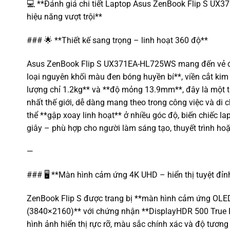
💻 **Đánh giá chi tiết Laptop Asus ZenBook Flip S UX
hiệu năng vượt trội**
### 🌟 **Thiết kế sang trọng – linh hoạt 360 độ**
Asus ZenBook Flip S UX371EA-HL725WS mang đến vẻ đẹp
loại nguyên khối màu đen bóng huyền bí**, viền cắt kim
lượng chỉ 1.2kg** và **độ mỏng 13.9mm**, đây là một t
nhất thế giới, dễ dàng mang theo trong công việc và di 
thể **gập xoay linh hoạt** ở nhiều góc độ, biến chiếc la
giây – phù hợp cho người làm sáng tạo, thuyết trình ho
—
### 🖥️ **Màn hình cảm ứng 4K UHD – hiển thị tuyệt đỉn
ZenBook Flip S được trang bị **màn hình cảm ứng OLED
(3840×2160)** với chứng nhận **DisplayHDR 500 True B
hình ảnh hiển thị rực rỡ, màu sắc chính xác và độ tương