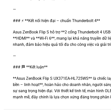
—
### ⚡ **Kết nối hiện đại – chuẩn Thunderbolt 4**
Asus ZenBook Flip S hỗ trợ **2 cổng Thunderbolt 4 USB-
**HDMI** và **Wi-Fi 6**, mang lại khả năng truyền dữ li
nhanh, đảm bảo hiệu quả tối đa cho công việc và giải trí
—
### 🏁 **Kết luận**
**Asus ZenBook Flip S UX371EA-HL725WS** là chiếc lap
bền – linh hoạt**, hoàn hảo cho doanh nhân, người sán
sự sang trọng hiện đại. Với thiết kế tinh tế, màn hình 
mạnh mẽ, đây chính là lựa chọn xứng đáng trong phân k