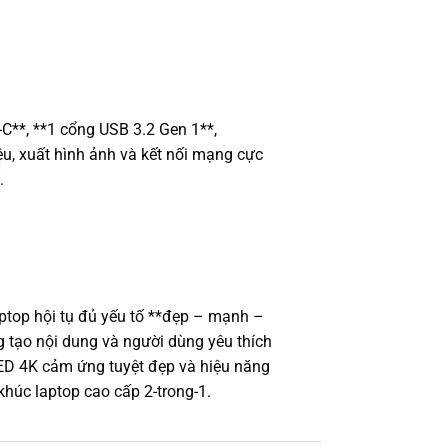
C**, **1 cổng USB 3.2 Gen 1**,
ệu, xuất hình ảnh và kết nối mạng cực
.
top hội tụ đủ yếu tố **đẹp – mạnh –
g tạo nội dung và người dùng yêu thích
OLED 4K cảm ứng tuyệt đẹp và hiệu năng
húc laptop cao cấp 2-trong-1.