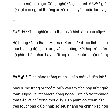
chỉ sau một lần sạc. Công nghệ **sạc nhanh 65W** giúp 
tiện lợi cho người thường xuyên di chuyển hoặc làm việ
—
### 🔊 **Trải nghiệm âm thanh và hình ảnh cao cấp**
Hệ thống **âm thanh Harman Kardon** được tinh chỉnh
thanh sống động, rõ ràng và cân bằng. Kết hợp với màn
bộ phim, bản nhạc hay buổi họp online thành một trải 
—
### 🔐 **Tính năng thông minh – bảo mật và tiện lợi**
Máy được trang bị **cảm biến vân tay tích hợp nút ngu
toàn. Ngoài ra, **camera hồng ngoại IR** hỗ trợ **Win
mặt tiện lợi chỉ trong một giây. Bàn phím có **đèn nền
trên touchpad giúp nhập số liệu nhanh và chính xác hơn