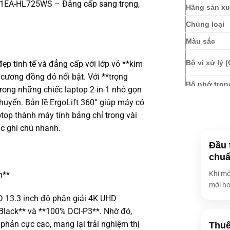
371EA-HL725WS – Đẳng cấp sang trọng,
Hãng sản xu
Chủng loại
Màu sắc
Bộ vi xử lý 
 tinh tế và đẳng cấp với lớp vỏ **kim
 cương đồng đỏ nổi bật. Với **trọng
Bộ nhớ tron
rong những chiếc laptop 2-in-1 nhỏ gọn
Card đồ họa
chuyển. Bản lề ErgoLift 360° giúp máy có
ptop thành máy tính bảng chỉ trong vài
Ổ cứng
ặc ghi chú nhanh.
Màn hình
Đầu 
chuẩ
Webcam
Khi mộ
h**
Âm thanh
mới ho
 13.3 inch độ phân giải 4K UHD
Kết nối khô
lack** và **100% DCI-P3**. Nhờ đó,
 phản cực cao, mang lại trải nghiệm thị
Thuê