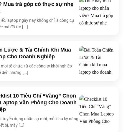
iếp
2x Thunderbolt™ 4 (Display / Power Delivery)
? Mua trả góp có thực sự nhẹ
1x HDMI 1.4
h
67WHrs, 4S1P, 4-cell Li-ion
iếc laptop ngày nay không chỉ là công cụ
30.50 x 21.10 x 1.19 ~ 1.39 cm
c mà đã trở [...]
1.20 kg
h
Windows 11 Home
n Lược & Tài Chính Khi Mua
Sleeve
op Cho Doanh Nghiệp
Stylus
 kèm
USB-A to RJ45 Gigabit Ethernet Adapter
i mọi tổ chức, từ các công ty khởi nghiệp
USB-C to Audio Jack Adapter
ẻ đến những [...]
klist 10 Tiêu Chí “Vàng” Chọn
Laptop Văn Phòng Cho Doanh
ệp
t tuyển dụng nhân sự mới, mỗi chu kỳ nâng
ết bị, máy [...]