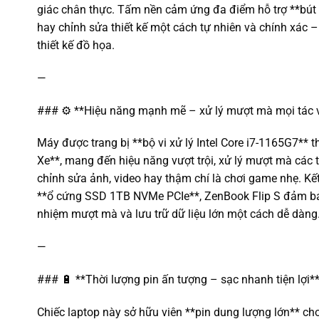
giác chân thực. Tấm nền cảm ứng đa điểm hỗ trợ **bút 
hay chỉnh sửa thiết kế một cách tự nhiên và chính xác 
thiết kế đồ họa.
—
### ⚙️ **Hiệu năng mạnh mẽ – xử lý mượt mà mọi tác 
Máy được trang bị **bộ vi xử lý Intel Core i7-1165G7** th
Xe**, mang đến hiệu năng vượt trội, xử lý mượt mà các 
chỉnh sửa ảnh, video hay thậm chí là chơi game nhẹ. 
**ổ cứng SSD 1TB NVMe PCIe**, ZenBook Flip S đảm bả
nhiệm mượt mà và lưu trữ dữ liệu lớn một cách dễ dàng
—
### 🔋 **Thời lượng pin ấn tượng – sạc nhanh tiện lợi*
Chiếc laptop này sở hữu viên **pin dung lượng lớn** cho