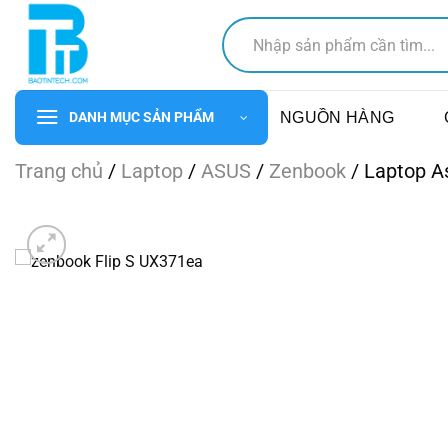
Chuyển
Tìm
đến
kiếm:
nội
dung
NGUỒN HÀNG
DANH MỤC SẢN PHẨM
Trang chủ
/
Laptop
/
ASUS
/
Zenbook
/
Laptop A