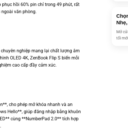
phục hồi 60% pin chỉ trong 49 phút, rất
c ngoài văn phòng.
Chọn
Nhẹ,
Mở cửa
tối mới
 chuyên nghiệp mang lại chất lượng âm
 hình OLED 4K, ZenBook Flip S biến mỗi
nghiệm cao cấp đầy cảm xúc.
ồn**, cho phép mở khóa nhanh và an
dows Hello**, giúp đăng nhập bằng khuôn
 LED** cùng **NumberPad 2.0** tích hợp
.