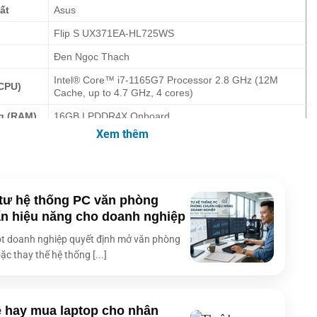
ất
Asus
Flip S UX371EA-HL725WS
Đen Ngọc Thạch
Intel® Core™ i7-1165G7 Processor 2.8 GHz (12M
(CPU)
Cache, up to 4.7 GHz, 4 cores)
g (RAM)
16GB LPDDR4X Onboard
Xem thêm
 (VGA)
Intel® Iris Xe Graphics (VRAM: N/A)
1TB M.2 NVMe™ PCIe® 3.0 Performance SSD
13.3-inch OLED 4K (3840 x 2160), 16:9, Glossy display,
100% DCI-P3 color gamut, Touch screen
tư hệ thống PC văn phòng
n hiệu năng cho doanh nghiệp
HD camera with IR function (Windows Hello)
t doanh nghiệp quyết định mở văn phòng
SonicMaster, harman/kardon (Premium), Built-in array
ặc thay thế hệ thống [...]
microphone
ng dây
Wi-Fi 6 (802.11ax) + Bluetooth 5.0 (Dual band, 2×2)
1x USB 3.2 Gen 1 Type-A
 hay mua laptop cho nhân