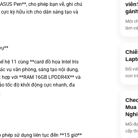
Cổng giao t
viên
ASUS Pen**, cho phép bạn vẽ, ghi chú
gán
– cực kỳ hữu ích cho dân sáng tạo và
Pin
Một ch
Kích thước
làm việ
Trọng lượng
Hệ điều hàn
vụ**
Chiế
Lapt
ế hệ 11 cùng **card đồ họa Intel Iris
Phụ kiện đi
tác vụ văn phòng, sáng tạo nội dung,
Đối vớ
non tr
Kết hợp với **RAM 16GB LPDDR4X** và
o tốc độ khởi động cực nhanh, đa
.
Chec
Mua 
Nghi
*
Mỗi đợ
cấp thi
 phép sử dụng liên tục đến **15 giờ**