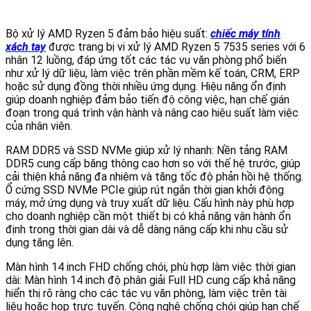
Bộ xử lý AMD Ryzen 5 đảm bảo hiệu suất:
chiếc máy tính
xách tay
được trang bị vi xử lý AMD Ryzen 5 7535 series với 6
nhân 12 luồng, đáp ứng tốt các tác vụ văn phòng phổ biến
như xử lý dữ liệu, làm việc trên phần mềm kế toán, CRM, ERP
hoặc sử dụng đồng thời nhiều ứng dụng. Hiệu năng ổn định
giúp doanh nghiệp đảm bảo tiến độ công việc, hạn chế gián
đoạn trong quá trình vận hành và nâng cao hiệu suất làm việc
của nhân viên.
RAM DDR5 và SSD NVMe giúp xử lý nhanh: Nền tảng RAM
DDR5 cung cấp băng thông cao hơn so với thế hệ trước, giúp
cải thiện khả năng đa nhiệm và tăng tốc độ phản hồi hệ thống.
Ổ cứng SSD NVMe PCIe giúp rút ngắn thời gian khởi động
máy, mở ứng dụng và truy xuất dữ liệu. Cấu hình này phù hợp
cho doanh nghiệp cần một thiết bị có khả năng vận hành ổn
định trong thời gian dài và dễ dàng nâng cấp khi nhu cầu sử
dụng tăng lên.
Màn hình 14 inch FHD chống chói, phù hợp làm việc thời gian
dài: Màn hình 14 inch độ phân giải Full HD cung cấp khả năng
hiển thị rõ ràng cho các tác vụ văn phòng, làm việc trên tài
liệu hoặc họp trực tuyến. Công nghệ chống chói giúp hạn chế