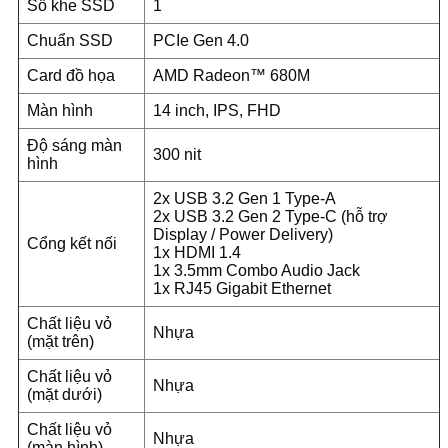
Số khe SSD
1
Chuẩn SSD
PCIe Gen 4.0
Card đồ họa
AMD Radeon™ 680M
Màn hình
14 inch, IPS, FHD
Độ sáng màn
300 nit
hình
2x USB 3.2 Gen 1 Type-A
2x USB 3.2 Gen 2 Type-C (hỗ trợ
Display / Power Delivery)
Cổng kết nối
1x HDMI 1.4
1x 3.5mm Combo Audio Jack
1x RJ45 Gigabit Ethernet
Chất liệu vỏ
Nhựa
(mặt trên)
Chất liệu vỏ
Nhựa
(mặt dưới)
Chất liệu vỏ
Nhựa
(màn hình)