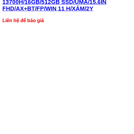
13700H/16GB/512GB SSD/UMA/15.6IN
FHD/AX+BT/FP/WIN 11 H/XÁM/2Y
Liên hệ để báo giá