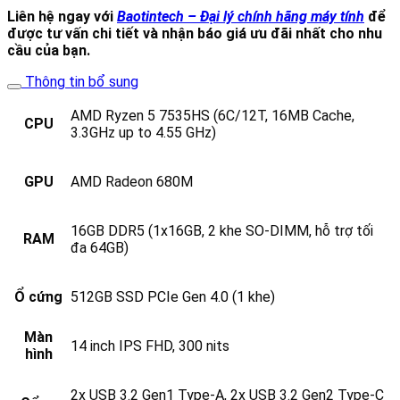
Liên hệ ngay với
Baotintech – Đại lý chính hãng máy tính
để
được tư vấn chi tiết và nhận báo giá ưu đãi nhất cho nhu
cầu của bạn.
Thông tin bổ sung
AMD Ryzen 5 7535HS (6C/12T, 16MB Cache,
CPU
3.3GHz up to 4.55 GHz)
GPU
AMD Radeon 680M
16GB DDR5 (1x16GB, 2 khe SO-DIMM, hỗ trợ tối
RAM
đa 64GB)
Ổ cứng
512GB SSD PCIe Gen 4.0 (1 khe)
Màn
14 inch IPS FHD, 300 nits
hình
2x USB 3.2 Gen1 Type-A, 2x USB 3.2 Gen2 Type-C