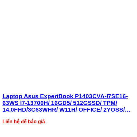
Laptop Asus ExpertBook P1403CVA-I7SE16-
63WS I7-13700H/ 16GD5/ 512GSSD/ TPM/
14.0FHD/3C63WHR/ W11H/ OFFICE/ 2YOSS/
Xám
Liên hệ để báo giá