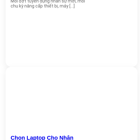
Mỗi đợt tuyển dụng nhân sự mới, mỗi
chu kỳ nâng cấp thiết bị, máy [...]
Chọn Laptop Cho Nhân