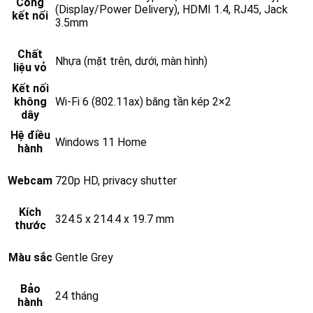
Cổng
(Display/Power Delivery), HDMI 1.4, RJ45, Jack
kết nối
3.5mm
Chất
Nhựa (mặt trên, dưới, màn hình)
liệu vỏ
Kết nối
không
Wi-Fi 6 (802.11ax) băng tần kép 2×2
dây
Hệ điều
Windows 11 Home
hành
Webcam
720p HD, privacy shutter
Kích
324.5 x 214.4 x 19.7 mm
thước
Màu sắc
Gentle Grey
Bảo
24 tháng
hành