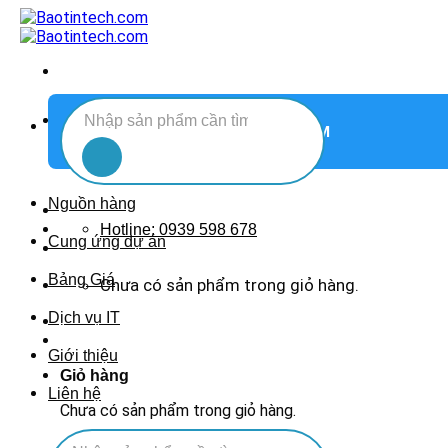
Chuyển
đến
nội
dung
Tìm
DANH MỤC SẢN PHẨM
kiếm:
Nguồn hàng
Hotline: 0939 598 678
Cung ứng dự án
Bảng Giá
Chưa có sản phẩm trong giỏ hàng.
Dịch vụ IT
Giới thiệu
Giỏ hàng
Liên hệ
Chưa có sản phẩm trong giỏ hàng.
Tìm