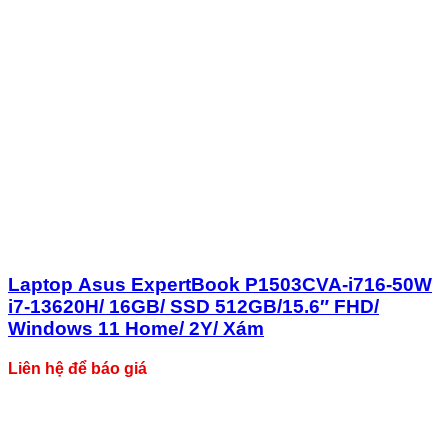
Laptop Asus ExpertBook P1503CVA-i716-50W
i7-13620H/ 16GB/ SSD 512GB/15.6″ FHD/
Windows 11 Home/ 2Y/ Xám
Liên hệ để báo giá