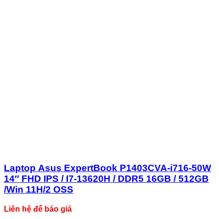
Laptop Asus ExpertBook P1403CVA-i716-50W
14″ FHD IPS / I7-13620H / DDR5 16GB / 512GB
/Win 11H/2 OSS
Liên hệ để báo giá