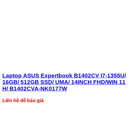
Laptop ASUS Expertbook B1402CV I7-1355U/
16GB/ 512GB SSD/ UMA/ 14INCH FHD/WIN 11
H/ B1402CVA-NK0177W
Liên hệ để báo giá