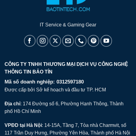
nghiệp hiện thực hóa các mục tiêu ESG và xây dựng hình
ảnh thương hiệu có trách nhiệm với cộng đồng.
IT Service & Gaming Gear
CÔNG TY TNHH THƯƠNG MẠI DỊCH VỤ CÔNG NGHỆ
THÔNG TIN BẢO TÍN
Mã số doanh nghiệp: 0312597180
Được cấp bởi Sở kế hoạch và đầu tư TP. HCM
Địa chỉ
: 174 Đường số 6, Phường Hạnh Thông, Thành
phố Hồ Chí Minh
VPĐD tại Hà Nội
: 14-15A, Tầng 7, Tòa nhà Charmvit, số
117 Trần Duy Hưng, Phường Yên Hòa, Thành phố Hà Nội