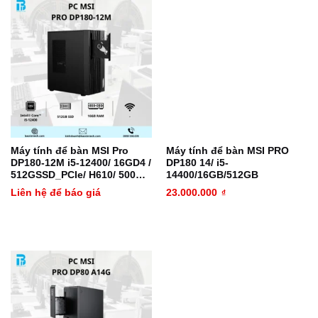
Máy tính để bàn MSI Pro
Máy tính để bàn MSI PRO
DP180-12M i5-12400/ 16GD4 /
DP180 14/ i5-
512GSSD_PCIe/ H610/ 500W/
14400/16GB/512GB
Non-OS/ 2Y/ Đen (PRO DP1
Liên hệ để báo giá
23.000.000
₫
B0A7)(9S6-B0A721-411)