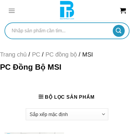
Chuyển
đến
nội
dung
Tìm
kiếm:
Trang chủ
/
PC
/
PC đồng bộ
/
MSI
PC Đồng Bộ MSI
BỘ LỌC SẢN PHẨM