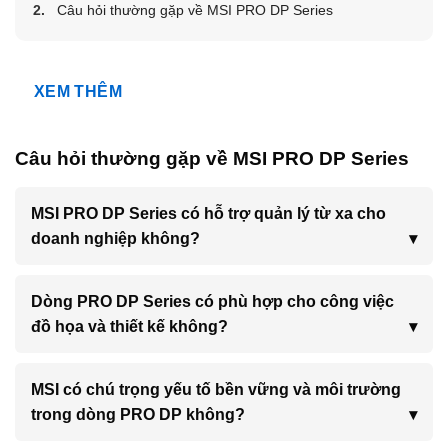
Câu hỏi thường gặp về MSI PRO DP Series
Dòng Máy Bộ PRO DP Series: Hiệu Năng
Mạnh Mẽ, Kích Thước Đa Dạng
XEM THÊM
MSI cung cấp nhiều tùy chọn kích thước thùng máy trong
cùng dòng PRO DP, cho phép doanh nghiệp dễ dàng lựa
Câu hỏi thường gặp về MSI PRO DP Series
chọn giải pháp phù hợp với không gian làm việc và yêu
cầu hiệu năng.
MSI PRO DP Series có hỗ trợ quản lý từ xa cho
doanh nghiệp không?
PRO DP180 (18L): Không Gian Mở Rộng Cho Đồ Họa
Chuyên Nghiệp
Dòng PRO DP Series có phù hợp cho công việc
Với thùng máy 18L tiêu chuẩn, PRO DP180 là lựa chọn lý
đồ họa và thiết kế không?
tưởng cho các bộ phận thiết kế đồ họa, kiến trúc hoặc
sáng tạo nội dung. Không gian bên trong đủ rộng để trang
bị card đồ họa rời NVIDIA GeForce RTX hoặc Quadro
MSI có chú trọng yếu tố bền vững và môi trường
chuyên nghiệp, đáp ứng mượt mà các tác vụ dựng hình
trong dòng PRO DP không?
3D, render video và xử lý hình ảnh độ phân giải cao. Máy