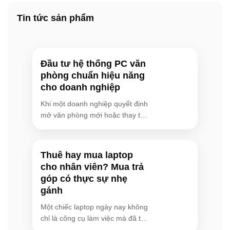
hỗ trợ bộ xử lý Intel Core thế hệ mới nhất cùng khả năng
mở rộng RAM và ổ cứng linh hoạt, đảm bảo hiệu suất ổn
Tin tức sản phẩm
định trong thời gian dài.
PRO DP80 (8L): Thiết Kế Nhỏ Gọn, Tối Ưu Không Gian
Đầu tư hệ thống PC văn
PRO DP80 là sự kết hợp hài hòa giữa thẩm mỹ tối giản và
phòng chuẩn hiệu năng
hiệu năng mạnh mẽ trong một thân máy chỉ 8L. Từng đạt
cho doanh nghiệp
giải thưởng Red Dot Design Award 2025, mẫu máy này sở
Khi một doanh nghiệp quyết định
hữu thiết kế tinh tế, dễ dàng đặt trên bàn làm việc hoặc
mở văn phòng mới hoặc thay thế
giấu gọn trong các không gian hạn chế. Bên trong, PRO
hệ thống [...]
DP80 được trang bị bộ xử lý Intel Core Ultra với NPU tích
hợp, sẵn sàng cho các tác vụ AI cơ bản, cùng bộ nhớ
Thuê hay mua laptop
DDR5 tốc độ cao và ổ cứng SSD NVMe, mang lại trải
cho nhân viên? Mua trả
nghiệm đa nhiệm mượt mà cho người dùng văn phòng.
góp có thực sự nhẹ
gánh
PRO DP21 (2.3L) & PRO DP10 (1.1L): Siêu Tiết Kiệm
Một chiếc laptop ngày nay không
Không Gian
chỉ là công cụ làm việc mà đã trở
Đối với những văn phòng có diện tích hạn chế hoặc các
[...]