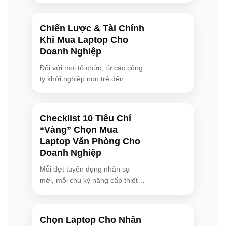
ứng dụng chuyên biệt như ki-ốt, biển hiệu kỹ thuật số, các
mẫu PRO DP21 và PRO DP10 là giải pháp tối ưu. Với thể
Chiến Lược & Tài Chính
tích chỉ từ 1.1L đến 2.3L, những chiếc máy này có thể dễ
Khi Mua Laptop Cho
dàng gắn sau màn hình qua giá treo VESA, giải phóng
Doanh Nghiệp
hoàn toàn mặt bàn làm việc. Dù có kích thước khiêm tốn,
Đối với mọi tổ chức, từ các công
chúng vẫn được trang bị bộ xử lý Intel Core i mạnh mẽ và
ty khởi nghiệp non trẻ đến
đầy đủ cổng kết nối cần thiết, đảm bảo hiệu suất ổn định
những [...]
cho các tác vụ văn phòng hàng ngày.
Checklist 10 Tiêu Chí
Bảo Mật & Quản Lý: Nền Tảng Vững Chắc Cho Hạ
“Vàng” Chọn Mua
Tầng CNTT
Laptop Văn Phòng Cho
Dòng PRO DP Series được thiết kế với sự chú trọng đặc
Doanh Nghiệp
biệt đến bảo mật và khả năng quản lý tập trung, đáp ứng
Mỗi đợt tuyển dụng nhân sự
các yêu cầu khắt khe của môi trường doanh nghiệp. Các
mới, mỗi chu kỳ nâng cấp thiết
mẫu máy trong dòng hỗ trợ nền tảng
Intel vPro®
, cho
bị, máy [...]
phép bộ phận IT thực hiện bảo trì, cập nhật và xử lý sự cố
từ xa ngay cả khi hệ điều hành không khởi động được.
Chọn Laptop Cho Nhân
Bên cạnh đó, chip bảo mật
dTPM 2.0
được tích hợp sẵn