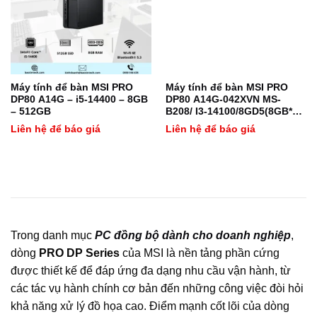
Máy tính để bàn MSI PRO
Máy tính để bàn MSI PRO
DP80 A14G – i5-14400 – 8GB
DP80 A14G-042XVN MS-
– 512GB
B208/ I3-14100/8GD5(8GB*1)/
512GBSSD/ WF/ BT/ KB &M/
Liên hệ để báo giá
Liên hệ để báo giá
NON-OS/ 1Y/ ĐEN/ 9S6-
B20821-042
Trong danh mục
PC đồng bộ dành cho doanh nghiệp
,
dòng
PRO DP Series
của MSI là nền tảng phần cứng
được thiết kế để đáp ứng đa dạng nhu cầu vận hành, từ
các tác vụ hành chính cơ bản đến những công việc đòi hỏi
khả năng xử lý đồ họa cao. Điểm mạnh cốt lõi của dòng