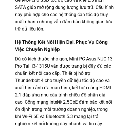
Gen4x4 cho SSD tốc độ cao và khe 2.5 inch
SATA giúp mở rộng dung lượng lưu trữ. Cấu hình
này phù hợp cho các hệ thống cần tốc độ truy
xuất nhanh nhưng vẫn đảm bảo không gian lưu
trữ dữ liệu lớn.
Hệ Thống Kết Nối Hiện Đại, Phục Vụ Công
Việc Chuyên Nghiệp
Dù có kích thước nhỏ gọn, Mini PC Asus NUC 13
Pro Tall i3-1315U vẫn được trang bị đầy đủ các
chuẩn kết nối cao cấp. Thiết bị hỗ trợ
Thunderbolt 4 cho truyền dữ liệu tốc độ cao và
xuất hình ảnh đa màn hình, kết hợp cùng HDMI
2.1 đáp ứng nhu cầu trình chiếu độ phân giải
cao. Cổng mạng Intel® 2.5GbE đảm bảo kết nối
ổn định trong môi trường doanh nghiệp, trong
khi Wi-Fi 6E và Bluetooth 5.3 mang lại trải
nghiệm kết nối không dây nhanh và tin cậy.