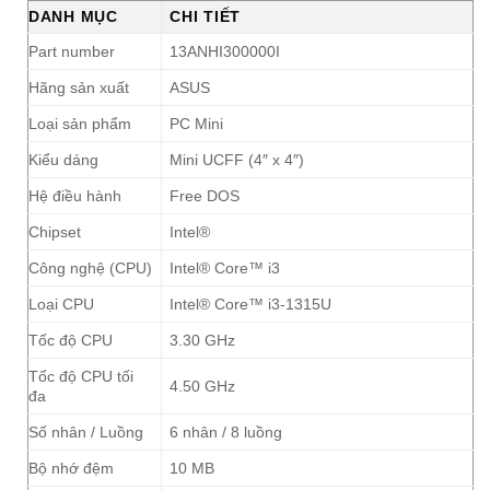
DANH MỤC
CHI TIẾT
Part number
13ANHI300000I
Hãng sản xuất
ASUS
Loại sản phẩm
PC Mini
Kiểu dáng
Mini UCFF (4″ x 4″)
Hệ điều hành
Free DOS
Chipset
Intel®
Công nghệ (CPU)
Intel® Core™ i3
Loại CPU
Intel® Core™ i3-1315U
Tốc độ CPU
3.30 GHz
Tốc độ CPU tối
4.50 GHz
đa
Số nhân / Luồng
6 nhân / 8 luồng
Bộ nhớ đệm
10 MB