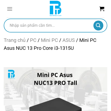
Chuyển
đến
nội
dung
Tìm
kiếm:
Trang chủ
/
PC
/
Mini PC
/
ASUS
/
Mini PC
Asus NUC 13 Pro Core i3-1315U