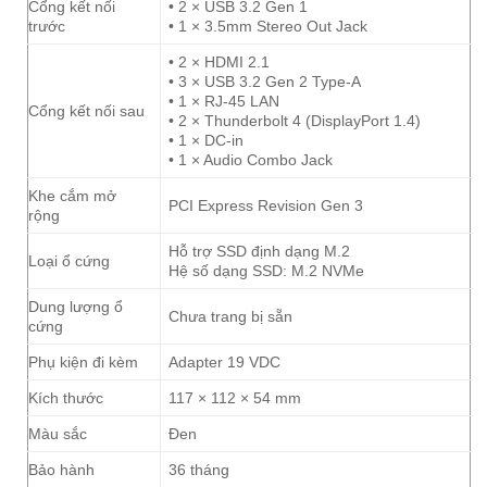
Cổng kết nối
• 2 × USB 3.2 Gen 1
trước
• 1 × 3.5mm Stereo Out Jack
• 2 × HDMI 2.1
• 3 × USB 3.2 Gen 2 Type-A
• 1 × RJ-45 LAN
Cổng kết nối sau
• 2 × Thunderbolt 4 (DisplayPort 1.4)
• 1 × DC-in
• 1 × Audio Combo Jack
Khe cắm mở
PCI Express Revision Gen 3
rộng
Hỗ trợ SSD định dạng M.2
Loại ổ cứng
Hệ số dạng SSD: M.2 NVMe
Dung lượng ổ
Chưa trang bị sẵn
cứng
Phụ kiện đi kèm
Adapter 19 VDC
Kích thước
117 × 112 × 54 mm
Màu sắc
Đen
Bảo hành
36 tháng