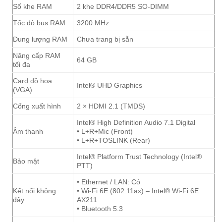
Số khe RAM
2 khe DDR4/DDR5 SO-DIMM
Tốc độ bus RAM
3200 MHz
Dung lượng RAM
Chưa trang bị sẵn
Nâng cấp RAM
64 GB
tối đa
Card đồ họa
Intel® UHD Graphics
(VGA)
Cổng xuất hình
2 × HDMI 2.1 (TMDS)
Intel® High Definition Audio 7.1 Digital
Âm thanh
• L+R+Mic (Front)
• L+R+TOSLINK (Rear)
Intel® Platform Trust Technology (Intel®
Bảo mật
PTT)
• Ethernet / LAN: Có
Kết nối không
• Wi-Fi 6E (802.11ax) – Intel® Wi-Fi 6E
dây
AX211
• Bluetooth 5.3