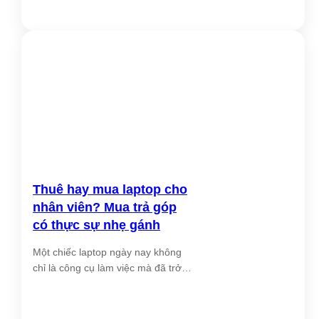
RAM tối đa
Tốc độ bus
4800 MHz
RAM
Dung lượng
16GB DDR5
RAM
Card đồ họa
Intel® UHD Graphics 770
(VGA)
Cổng xuất
1x DisplayPort 1.4a (HBR2), 1x
Thuê hay mua laptop cho
hình
HDMI® 2.1 TMDS, 1x VGA
nhân viên? Mua trả góp
có thực sự nhẹ gánh
High Definition (HD) Audio,
Âm thanh
Realtek® ALC623-CG codec, 1Wx1
Một chiếc laptop ngày nay không
chỉ là công cụ làm việc mà đã trở
Bảo mật
Discrete TPM 2.0
[...]
Kết nối không
Wi-Fi® 6 (802.11ax 2×2) +