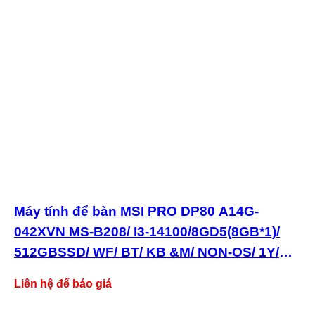
Máy tính để bàn MSI PRO DP80 A14G-
042XVN MS-B208/ I3-14100/8GD5(8GB*1)/
512GBSSD/ WF/ BT/ KB &M/ NON-OS/ 1Y/
ĐEN/ 9S6-B20821-042
Liên hệ để báo giá