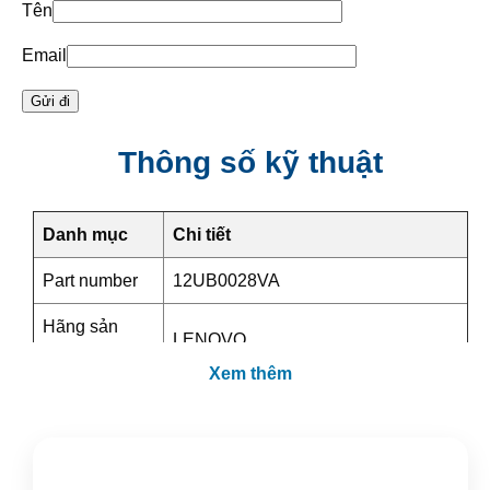
Tên
Email
Thông số kỹ thuật
Danh mục
Chi tiết
Part number
12UB0028VA
Hãng sản
LENOVO
xuất
Xem thêm
Loại sản
Desktop PC
phẩm
Kiểu dáng
Tower