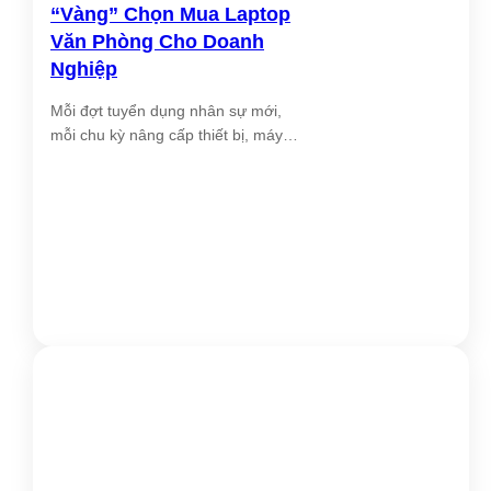
“Vàng” Chọn Mua Laptop
Công nghệ
Văn Phòng Cho Doanh
Intel® Core™ i7
(CPU)
Nghiệp
Mỗi đợt tuyển dụng nhân sự mới,
mỗi chu kỳ nâng cấp thiết bị, máy
[...]