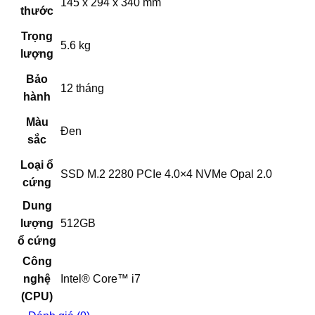
145 x 294 x 340 mm
thước
Trọng
5.6 kg
lượng
Bảo
12 tháng
hành
Màu
Đen
sắc
Loại ổ
SSD M.2 2280 PCIe 4.0×4 NVMe Opal 2.0
cứng
Dung
lượng
512GB
ổ cứng
Công
nghệ
Intel® Core™ i7
(CPU)