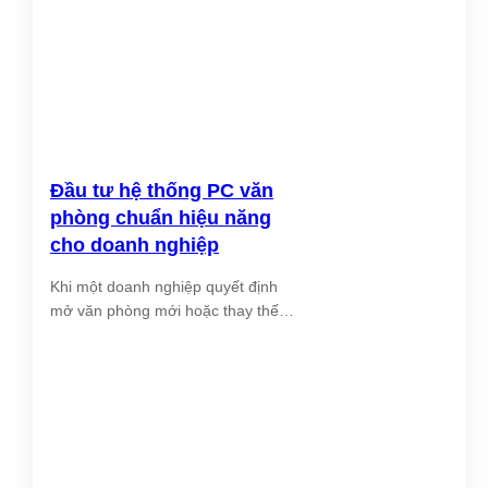
Chipset
Intel® B760
Loại CPU
Intel® Core™ i7-13700
Tốc độ CPU
2.1 GHz
Tốc độ CPU
5.1 GHz
Đầu tư hệ thống PC văn
tối đa
phòng chuẩn hiệu năng
Số nhân CPU
16
cho doanh nghiệp
Số luồng
24
Khi một doanh nghiệp quyết định
mở văn phòng mới hoặc thay thế
Bộ nhớ đệm
30 MB
hệ thống [...]
Số RAM
1 x 16GB
Số khe RAM
2
Nâng cấp
64GB