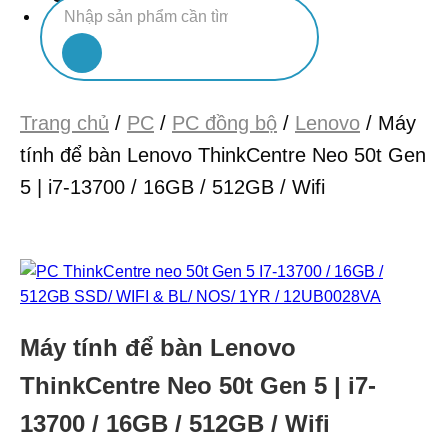
Tìm
Chưa có sản phẩm trong giỏ hàng.
kiếm:
Trang chủ
/
PC
/
PC đồng bộ
/
Lenovo
/
Máy
tính để bàn Lenovo ThinkCentre Neo 50t Gen
5 | i7-13700 / 16GB / 512GB / Wifi
Máy tính để bàn Lenovo
ThinkCentre Neo 50t Gen 5 | i7-
13700 / 16GB / 512GB / Wifi