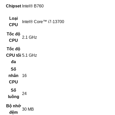
Chipset
Intel® B760
Loại
Intel® Core™ i7-13700
CPU
Tốc độ
2.1 GHz
CPU
Tốc độ
CPU tối
5.1 GHz
đa
Số
nhân
16
CPU
Số
24
luồng
Bộ nhớ
30 MB
đệm