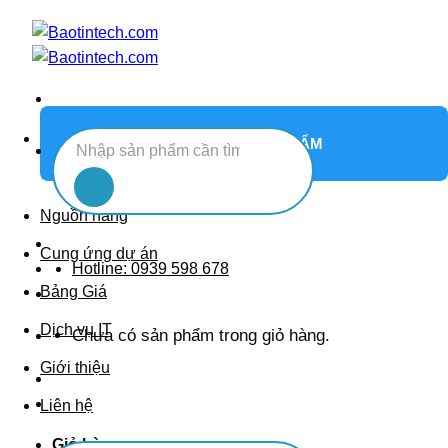
Chuyển
đến
nội
dung
DANH MỤC SẢN PHẨM
Tìm
kiếm:
Nguồn hàng
Cung ứng dự án
Hotline: 0939 598 678
Bảng Giá
Dịch vụ IT
Chưa có sản phẩm trong giỏ hàng.
Giới thiệu
Liên hệ
Giỏ hàng