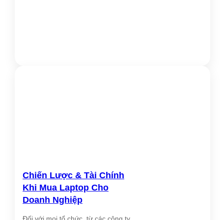
dây
Bluetooth® 5.2
1 x USB-C (USB 5Gbps / USB 3.2
Gen 1) with data transfer & 15W
charging
Cổng kết nối
4 x USB-A (USB 5Gbps / USB 3.2
trước
Gen 1)
1 x Headphone / Microphone combo
(3.5mm)
1 x Microphone (3.5mm)
4 x USB-A (USB 2.0)
1 x DisplayPort 1.4a (HBR2)
Cổng kết nối
1 x HDMI® 2.1 TMDS
sau
1 x VGA
Chiến Lược & Tài Chính
1 x Ethernet (RJ-45)
Khi Mua Laptop Cho
1 x Line-out (3.5mm)
Doanh Nghiệp
Khe cắm mở
1 x PCIe 4.0 x16, 1 x PCIe 3.0 x1, 2
Đối với mọi tổ chức, từ các công ty