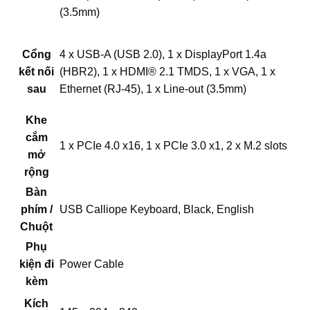
(3.5mm)
Cổng
4 x USB-A (USB 2.0), 1 x DisplayPort 1.4a
kết nối
(HBR2), 1 x HDMI® 2.1 TMDS, 1 x VGA, 1 x
sau
Ethernet (RJ-45), 1 x Line-out (3.5mm)
Khe
cắm
1 x PCIe 4.0 x16, 1 x PCIe 3.0 x1, 2 x M.2 slots
mở
rộng
Bàn
phím /
USB Calliope Keyboard, Black, English
Chuột
Phụ
kiện đi
Power Cable
kèm
Kích