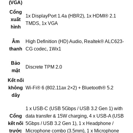
(VGA)
Cổng
1x DisplayPort 1.4a (HBR2), 1x HDMI® 2.1
xuất
TMDS, 1x VGA
hình
Âm
High Definition (HD) Audio, Realtek® ALC623-
thanh
CG codec, 1Wx1
Bảo
Discrete TPM 2.0
mật
Kết nối
không
Wi-Fi® 6 (802.11ax 2×2) + Bluetooth® 5.2
dây
1 x USB-C (USB 5Gbps / USB 3.2 Gen 1) with
Cổng
data transfer & 15W charging, 4 x USB-A (USB
kết nối
5Gbps / USB 3.2 Gen 1), 1 x Headphone /
trước
Microphone combo (3.5mm), 1 x Microphone