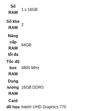
Số
1 x 16GB
RAM
Số khe
2
RAM
Nâng
cấp
64GB
RAM
tối đa
Tốc độ
bus
4800 MHz
RAM
Dung
lượng
16GB DDR5
RAM
Card
đồ họa
Intel® UHD Graphics 770