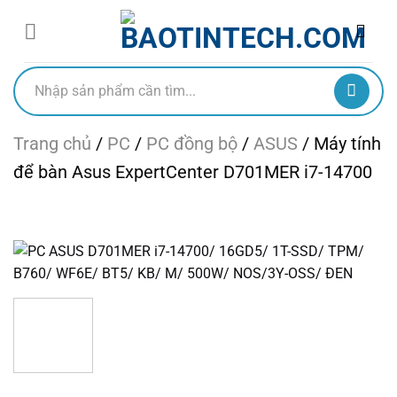
Chuyển
đến
nội
dung
Tìm
kiếm:
Trang chủ
/
PC
/
PC đồng bộ
/
ASUS
/
Máy tính
để bàn Asus ExpertCenter D701MER i7-14700