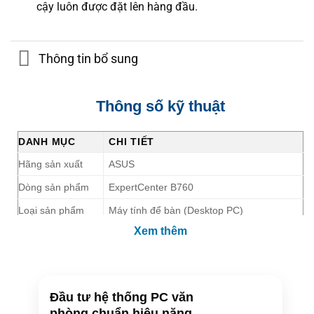
cậy luôn được đặt lên hàng đầu.
Thông tin bổ sung
Thông số kỹ thuật
DANH MỤC
CHI TIẾT
Hãng sản xuất
ASUS
Dòng sản phẩm
ExpertCenter B760
Loại sản phẩm
Máy tính để bàn (Desktop PC)
Xem thêm
Hệ điều hành
Chưa cài đặt sẵn (No OS)
Intel® Core™ i7-14700 (20 nhân, 28 luồng,
Chip xử lý (CPU)
Turbo tối đa 5.4GHz, 33MB Cache)
Chipset
Intel® B760
Đầu tư hệ thống PC văn
phòng chuẩn hiệu năng