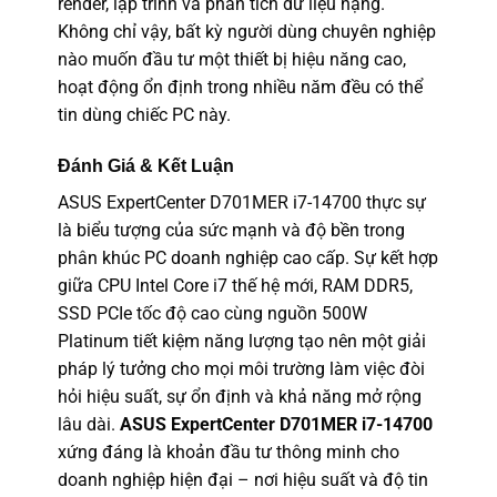
render, lập trình và phân tích dữ liệu nặng.
Không chỉ vậy, bất kỳ người dùng chuyên nghiệp
nào muốn đầu tư một thiết bị hiệu năng cao,
hoạt động ổn định trong nhiều năm đều có thể
tin dùng chiếc PC này.
Đánh Giá & Kết Luận
ASUS ExpertCenter D701MER i7-14700 thực sự
là biểu tượng của sức mạnh và độ bền trong
phân khúc PC doanh nghiệp cao cấp. Sự kết hợp
giữa CPU Intel Core i7 thế hệ mới, RAM DDR5,
SSD PCIe tốc độ cao cùng nguồn 500W
Platinum tiết kiệm năng lượng tạo nên một giải
pháp lý tưởng cho mọi môi trường làm việc đòi
hỏi hiệu suất, sự ổn định và khả năng mở rộng
lâu dài.
ASUS ExpertCenter D701MER i7-14700
xứng đáng là khoản đầu tư thông minh cho
doanh nghiệp hiện đại – nơi hiệu suất và độ tin