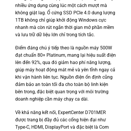
nhiều ứng dụng cùng lúc một cách mượt mà
không giật lag. Ổ cứng SSD PCIe 4.0 dung lượng
1TB không chỉ giúp khởi động Windows cực
nhanh mà còn rút ngắn thời gian mở phần mềm
và lưu trữ dữ liệu lớn chỉ trong tích tắc.
Điểm đáng chú ý tiếp theo là nguồn máy 500W
đạt chuẩn 80+ Platinum, mang lại hiệu suất điện
lên đến 92%, qua đó giảm hao phí năng lượng,
giúp máy hoạt động mát mẻ và yên tĩnh ngay cả
khi vận hành liên tục. Nguồn điện ổn định cũng
đảm bảo an toàn tối đa cho toàn bộ linh kiện
bên trong, đặc biệt quan trọng với môi trường
doanh nghiệp cần máy chạy ca dài.
Về khả năng kết nối, ExpertCenter D701MER
được trang bị đầy đủ các cổng hiện đại như
Type-C, HDMI, DisplayPort và đặc biệt là Com