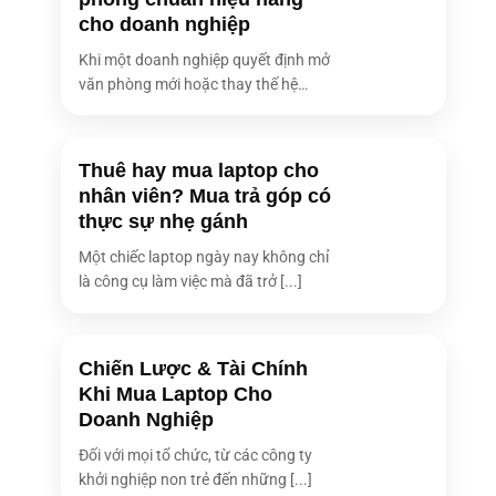
Tốc độ CPU tối
5.40 GHz
cho doanh nghiệp
đa
Intel® Core™ Thế hệ 14 (Raptor Lake
Khi một doanh nghiệp quyết định mở
Công nghệ (CPU)
Refresh)
văn phòng mới hoặc thay thế hệ
thống [...]
16GB DDR5 4800MHz (2 khe, hỗ trợ nâng
Dung lượng RAM
cấp tối đa 128GB)
Thuê hay mua laptop cho
Số khe RAM
2 khe DDR5
nhân viên? Mua trả góp có
Loại ổ cứng
SSD PCIe Gen 4.0 NVMe
thực sự nhẹ gánh
Dung lượng ổ
1TB SSD PCIe (M.2 NVMe)
Một chiếc laptop ngày nay không chỉ
cứng
là công cụ làm việc mà đã trở [...]
Card đồ họa
Intel® UHD Graphics 770 (tích hợp)
(VGA)
Âm thanh
Realtek High Definition Audio
Chiến Lược & Tài Chính
Khi Mua Laptop Cho
Kết nối không
Wi-Fi 6E (802.11ax), Bluetooth 5.3
dây
Doanh Nghiệp
1 x USB 3.2 Gen 2 Type-C
Đối với mọi tổ chức, từ các công ty
3 x USB 3.2 Gen 2 Type-A
khởi nghiệp non trẻ đến những [...]
4 x USB 2.0 Type-A