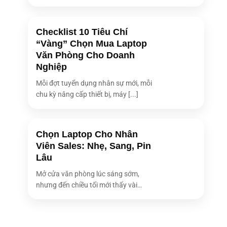
1 x HDMI
Các cổng kết nối
1 x DisplayPort
1 x RJ45 (LAN)
Checklist 10 Tiêu Chí
1 x COM Port
“Vàng” Chọn Mua Laptop
1 x Headphone/Microphone Combo Jack
Văn Phòng Cho Doanh
Bàn phím / Chuột
Bàn phím + Chuột không dây (US Layout)
Nghiệp
Công suất nguồn
500W 80+ Platinum hiệu suất cao
Mỗi đợt tuyển dụng nhân sự mới, mỗi
Tính năng bảo
chu kỳ nâng cấp thiết bị, máy [...]
TPM 2.0 (Trusted Platform Module)
mật
Kết nối mở rộng
PCIe x16, PCIe x1, M.2 SSD Slot
Chọn Laptop Cho Nhân
Kích thước
Đang cập nhật (Mid Tower)
Viên Sales: Nhẹ, Sang, Pin
Trọng lượng
Khoảng 6.0 kg
Lâu
Màu sắc
Đen (Black)
Mở cửa văn phòng lúc sáng sớm,
nhưng đến chiều tối mới thấy vài
Bảo hành
36 tháng (Chính hãng ASUS Việt Nam)
bóng [...]