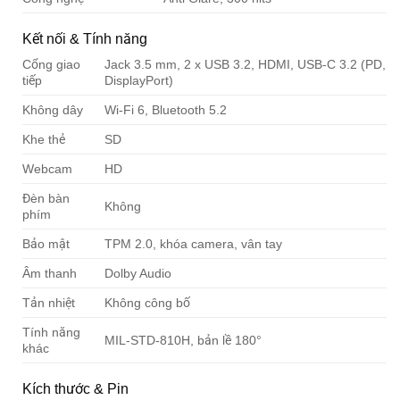
Kết nối & Tính năng
Cổng giao
Jack 3.5 mm, 2 x USB 3.2, HDMI, USB-C 3.2 (PD,
tiếp
DisplayPort)
Không dây
Wi-Fi 6, Bluetooth 5.2
Khe thẻ
SD
Webcam
HD
Đèn bàn
Không
phím
Bảo mật
TPM 2.0, khóa camera, vân tay
Âm thanh
Dolby Audio
Tản nhiệt
Không công bố
Tính năng
MIL-STD-810H, bản lề 180°
khác
Kích thước & Pin