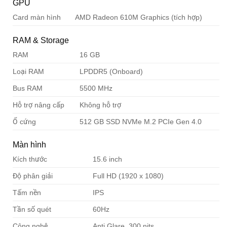
GPU
Card màn hình
AMD Radeon 610M Graphics (tích hợp)
RAM & Storage
RAM
16 GB
Loại RAM
LPDDR5 (Onboard)
Bus RAM
5500 MHz
Hỗ trợ nâng cấp
Không hỗ trợ
Ổ cứng
512 GB SSD NVMe M.2 PCIe Gen 4.0
Màn hình
Kích thước
15.6 inch
Độ phân giải
Full HD (1920 x 1080)
Tấm nền
IPS
Tần số quét
60Hz
Công nghệ
Anti Glare, 300 nits