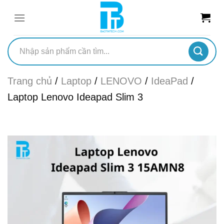
Chuyển
đến
nội
dung
Tìm
kiếm:
Trang chủ
/
Laptop
/
LENOVO
/
IdeaPad
/
Laptop Lenovo Ideapad Slim 3